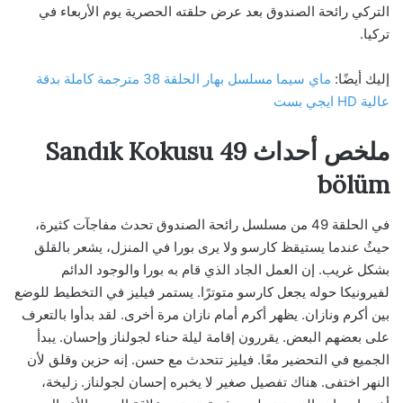
التركي رائحة الصندوق بعد عرض حلقته الحصرية يوم الأربعاء في
تركيا.
إليك أيضًا:
ماي سيما مسلسل بهار الحلقة 38 مترجمة كاملة بدقة
عالية HD ايجي بست
ملخص أحداث Sandık Kokusu 49
bölüm
في الحلقة 49 من مسلسل رائحة الصندوق تحدث مفاجآت كثيرة،
حيثُ عندما يستيقظ كارسو ولا يرى بورا في المنزل، يشعر بالقلق
بشكل غريب. إن العمل الجاد الذي قام به بورا والوجود الدائم
لفيرونيكا حوله يجعل كارسو متوترًا. يستمر فيليز في التخطيط للوضع
بين أكرم ونازان. يظهر أكرم أمام نازان مرة أخرى. لقد بدأوا بالتعرف
على بعضهم البعض. يقررون إقامة ليلة حناء لجولناز وإحسان. يبدأ
الجميع في التحضير معًا. فيليز تتحدث مع حسن. إنه حزين وقلق لأن
النهر اختفى. هناك تفصيل صغير لا يخبره إحسان لجولناز. زليخة،