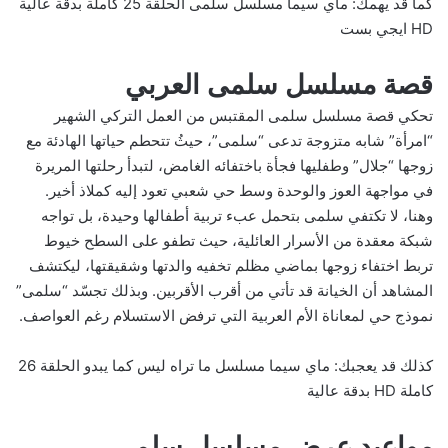
كما قد يهمك:
ماي سيما مسلسل سلمى الحلقة 25 كاملة بدقة عالية
HD ايجي بست
قصة مسلسل سلمى العربي
تحكي قصة مسلسل سلمى المقتبس من العمل التركي الشهير
“امرأة” شابه متزوجة تدعى “سلمى”، حيثُ تتحطم حياتها الهادئة مع
زوجها “جلال” وطفليها فجأة باختفائه الغامض، لتبدأ رحلتها المريرة
في مواجهة العوز والوحدة وسط حي شعبي تعود إليه كملاذ أخير.
وهنا، لا تكتفي سلمى بتحمل عبء تربية أطفالها وحيدة، بل تواجه
شبكة معقدة من الأسرار العائلية، حيث تطفو على السطح خيوط
تربط اختفاء زوجها بماضي مظلم تخفيه والدتها وشقيقتها، ليكتشف
المشاهد أن الخيانة قد تأتي من أقرب الأقربين. وبذلك تجسّد “سلمى”
نموذج حي لمعاناة الأم العربية التي ترفض الاستسلام رغم العواصف.
كذلك قد يعجبك:
ماي سيما مسلسل ما تراه ليس كما يبدو الحلقة 26
كاملة HD بدقة عالية
مواعيد عرض مسلسل سلمى