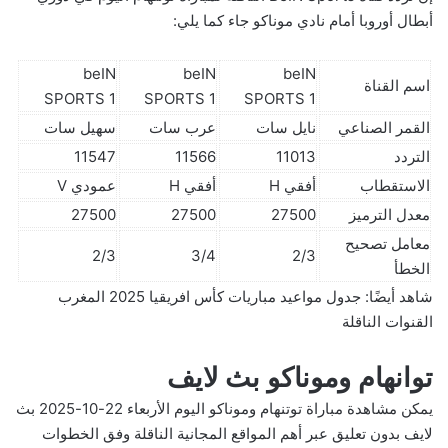
أبطال أوروبا أمام نادي موناكو جاء كما يلي:
beIN
beIN
beIN
اسم القناة
SPORTS 1
SPORTS 1
SPORTS 1
القمر الصناعي
نايل سات
عرب سات
سهيل سات
التردد
11013
11566
11547
الاستقطاب
أفقي H
أفقي H
عمودي V
معدل الترميز
27500
27500
27500
معامل تصحيح
2/3
3/4
2/3
الخطأ
شاهد أيضًا:
جدول مواعيد مباريات كأس افريقيا 2025 المغرب
القنوات الناقلة
توانهام وموناكو بث لايف
يمكن مشاهدة مباراة توتنهام وموناكو اليوم الأربعاء 22-10-2025 بث
لايف بدون تعليق عبر أهم المواقع المجانية الناقلة وفق الخطوات