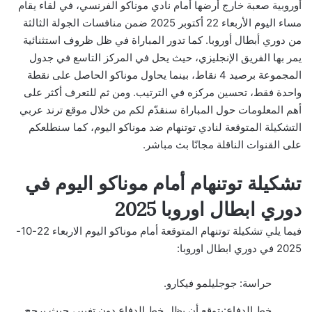
أوروبية صعبة خارج أرضها أمام نادي موناكو الفرنسي، في لقاء يقام
مساء اليوم الأربعاء 22 أكتوبر 2025 ضمن منافسات الجولة الثالثة
من دوري أبطال أوروبا. كما تدور المباراة في ظل ظروف استثنائية
يمر بها الفريق الإنجليزي، حيث يحل في المركز التاسع في جدول
المجموعة برصيد 4 نقاط، بينما يحاول موناكو الحاصل على نقطة
واحدة فقط، تحسين مركزه في الترتيب. ومن ثم للتعرف أكثر على
أهم المعلومات حول المباراة سنقدّم لكم من خلال موقع ترند عربي
التشكيلة المتوقعة لنادي توتنهام ضد موناكو اليوم، كما سنطلعكم
على القنوات الناقلة مجانًا بث مباشر.
تشكيلة توتنهام أمام موناكو اليوم في
دوري ابطال اوروبا 2025
فيما يلي تشكيلة توتنهام المتوقعة أمام موناكو اليوم الاربعاء 22-10-
2025 في دوري ابطال اوروبا:
حراسة: جوجليلمو فيكارو.
خط الدفاع:يتوقع أن يظل خط الدفاع دون تغيير، حيث يرجح