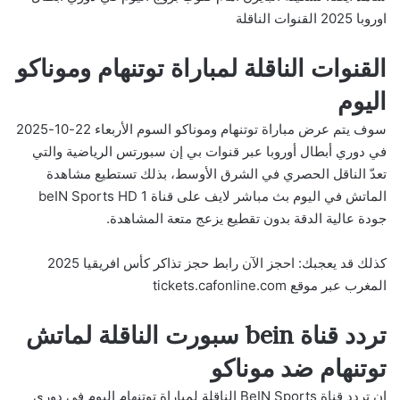
اوروبا 2025 القنوات الناقلة
القنوات الناقلة لمباراة توتنهام وموناكو
اليوم
سوف يتم عرض مباراة توتنهام وموناكو السوم الأربعاء 22-10-2025
في دوري أبطال أوروبا عبر قنوات بي إن سبورتس الرياضية والتي
تعدّ الناقل الحصري في الشرق الأوسط، بذلك تستطيع مشاهدة
الماتش في اليوم بث مباشر لايف على قناة beIN Sports HD 1
جودة عالية الدقة بدون تقطيع يزعج متعة المشاهدة.
كذلك قد يعجبك:
احجز الآن رابط حجز تذاكر كأس افريقيا 2025
المغرب عبر موقع tickets.cafonline.com
تردد قناة bein سبورت الناقلة لماتش
توتنهام ضد موناكو
إن تردد قناة BeIN Sports الناقلة لمباراة توتنهام اليوم في دوري