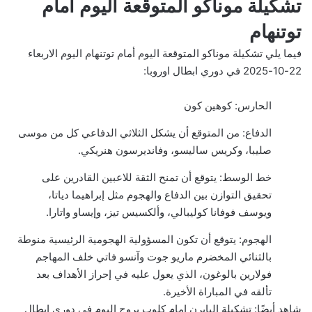
تشكيلة موناكو المتوقعة اليوم امام
توتنهام
فيما يلي تشكيلة موناكو المتوقعة اليوم أمام توتنهام اليوم الاربعاء
22-10-2025 في دوري ابطال اوروبا:
الحارس: كوهين كون
الدفاع: من المتوقع أن يشكل الثلاثي الدفاعي كل من موسى
صليبا، وكريس ساليسو، وفانديرسون هنريكي.
خط الوسط: يتوقع أن تمنح الثقة للاعبين القادرين على
تحقيق التوازن بين الدفاع والهجوم مثل إبراهيما دياتا،
ويوسف فوفانا كوليبالي، وألكسيس تيز، وإيساو واتارا.
الهجوم: يتوقع أن تكون المسؤولية الهجومية الرئيسية منوطة
بالثنائي المخضرم ماريو جوت وآنسو فاتي خلف المهاجم
فولارين بالوغون، الذي يعول عليه في إحراز الأهداف بعد
تألقه في المباراة الأخيرة.
شاهد أيضًا:
تشكيلة البايرن امام كلوب بروج اليوم في دوري ابطال