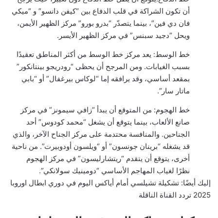
أن تكون الشراكة في قلب الدفاع بين “كيفن دانسو” و “ميكي
فان دي فين”، بينما يتصدّر “بدرو بورو” مركز الظهير الأيمن،
ويحل “دجيد سبنس” في مركز الظهير الأيسر.
خط الوسط: يعد مركز خط الوسط من أكثر المناطق تعقيدًا
بسبب الغيابات. ومن المرجح أن يحظى “رودريجو بينتانكور”
بمقعد أساسي، وقد يرافقه إما “لوكاس بيرغفال” أو “بابي
ماتار سار”.
خط الهجوم: من المتوقع أن يبدأ “زافي سيمونز” في مركز
صانع الألعاب، بينما يتوقع أن يشغل “محمد كودوس” أحد
الجناحين. والمنافسة محتدمة على مركز الجناح الآخر، والذي
قد يشغله “برينان جونسون” أو “ويلسون أودوبيرت”. من ناحية
أخرى، يتوقع أن يتقدم “ريتشارليسون” في مركز الهجوم
نظرًا لغياب المهاجم الأساسي “دومينيك سولانكي”.
إليك أيضًا:
تشكيلة تشيلسي أمام أياكس اليوم في دوري ابطال اوروبا
2025 تردد القناة الناقلة