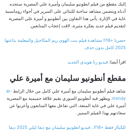
إليك مقطع من فيلم انطونيو سليمان وأميرة علي المصرية ستجده
أدناه ويتضمن مشاهد ساخنة للثنائي على السرير في أجواء رومانسية
غاية في الإثارة. يأتي هذا التعاون بين أنطونيو و أميرة علي المصرية
لتقديم فيلم جديد بفكرة مثيرة، لاقت إعجاب المتابعين.
حصريا +18!! مشاهدة فيلم بنت الهوى ريم المكاحيل والمعلمة بتاعتها
2025 كامل بدون حذف
اقرأ أيضا:
فيديو رنا هويدي الجديد
مقطع أنطونيو سليمان مع أميرة علي
شاهد فيلم أنطونيو سليمان مع أميرة علي كامل من خلال الرابط
ar-
trendy
. ويظهر فيه أنطونيو السوري يقيم علاقة حميمية مع المصرية
أميرة علي في غاية المتعة، التي تفاعل معها المتابعون وأعربوا عن
سعادتهم بهذا الفيلم المميز.
للكباار فقط +18!!.. فيديو انطونيو سليمان مع ديفا ليلي 2025 ديفا