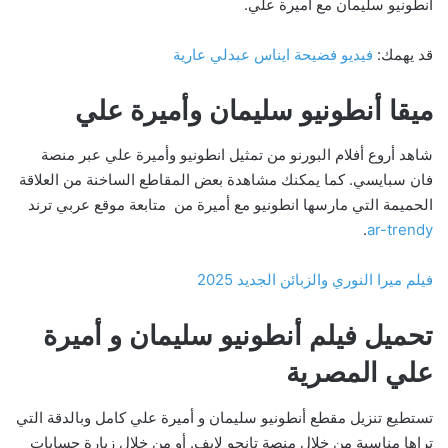
انطونيو سليمان مع أميرة علي.
قد يهمك:
فيديو فضيحة ايناس عبدلي عارية
ميقا أنطونيو سليمان وأميرة علي
شاهد أروع أفلام البورنو من تمثيل انطونيو وأميرة علي عبر منصة
فان سبايسي. كما يمكنك مشاهدة بعض المقاطع الساخنة من العلاقة
الحميمة التي مارسها انطونيو مع أميرة من متابعة موقع عربي ترند
.
ar-trendy
فيلم ميرا النوري والزبائن الجديد 2025
تحميل فيلم أنطونيو سليمان و أميرة
علي المصرية
تستطيع تنزيل مقطع أنطونيو سليمان و أميرة علي كامل وبالدقة التي
تراها مناسبة من خلال منصة تانجو لايف. أو من خلال زيارة حسابات