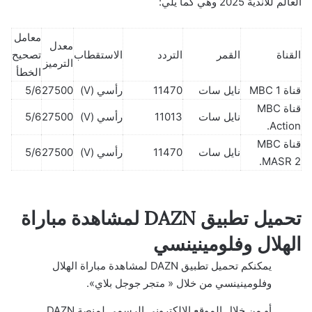
العالم للأندية 2025 وهي كما يلي:
معامل
معدل
القناة
القمر
التردد
الاستقطاب
تصحيح
الترميز
الخطأ
قناة MBC 1
نايل سات
11470
رأسي (V)
27500
5/6
قناة MBC
نايل سات
11013
رأسي (V)
27500
5/6
Action.
قناة MBC
نايل سات
11470
رأسي (V)
27500
5/6
MASR 2.
تحميل تطبيق DAZN لمشاهدة مباراة
الهلال وفلومينينسي
يمكنكم تحميل تطبيق DAZN لمشاهدة مباراة الهلال
وفلومينينسي من خلال « متجر جوجل بلاي».
أو من خلال الموقع الإلكتروني الرسمي لمنصة DAZN