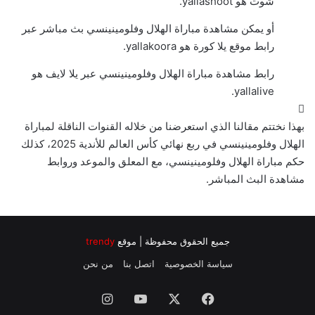
شوت هو yallashoot.
أو يمكن مشاهدة مباراة الهلال وفلومينينسي بث مباشر عبر
رابط موقع يلا كورة هو yallakoora.
رابط مشاهدة مباراة الهلال وفلومينينسي عبر يلا لايف هو
yallalive.
بهذا نختتم مقالنا الذي استعرضنا من خلاله القنوات الناقلة لمباراة
الهلال وفلومينينسي في ربع نهائي كأس العالم للأندية 2025، كذلك
حكم مباراة الهلال وفلومينينسي، مع المعلق والموعد وروابط
مشاهدة البث المباشر.
جميع الحقوق محفوظة | موقع
trendy
سياسة الخصوصية
اتصل بنا
من نحن
فيسبوك
‫X
‫YouTube
انستقرام