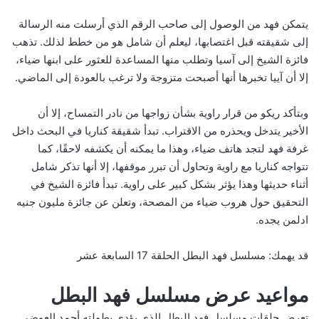
يتمكن فهد من الوصول إلى صاحب الرقم الذي أرسلت منه الرسالة
إلى شقيقته قبل اغتصابها، ليعلم أن شامل هو من خطط لذلك. تذهب
فائزة الشيخ إلى آسيا وتطلب منها المساعدة للعثور على ابنها ضياء،
إلا أن آييا تخبرها أنها أصبحت متزوجة ولا ترغب بالعودة إلى الماضي.
وبتأكد ريكو من قرار راوية بشأن زواجها من نادر التمساح، إلا أن
الأخير يتدخل ويحذره من الاقتراب. تبدأ شقيقة كناريا في البحث داخل
غرفة فهد لتجد هاتف ضياء، وهذا ما يمكنه أن يكشفه لاحقًا، كما
تتواجه كناريا مع راوية وتحاول أن تبرر موقفها، إلا أنها تذكر شامل
أثناء حديثها وهذا يؤثر بشكل كبير على راوية. تبدأ فائزة الشيخ في
التحقيق حول هروب ضياء من المصحة، وتعلن عن جائزة مليون جنيه
ادلمن يجده.
قد يهمك:
مسلسل فهد البطل الحلقة 17 السابعة عشر
مواعيد عرض مسلسل فهد البطل
تعرض حلقات مسلسل فهد البطل الذي يؤدي بطولته أحمد العوضي