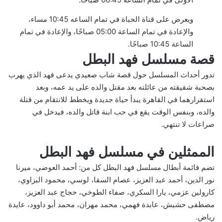
ويعرض على قناة الحباة في تمام الساعه 10:45 مساء،
والإعادة في تمام الساعة 05:00 صباحًا، والإعادة في تمام
الساعة 10:45 صباحًا.
قصة مسلسل فهد البطل
تدور أحداث المسلسل حول قصة شاب صعيدي يدعى فهد الذي يهرب
بصحبة شقيقته من عائلته بعد مقتل والده على يد عمه، وبعد
استقرارهما في القاهرة يبدأ حياة جديدة ويخطط للانتقام من قتلة
والده، وبنفس الوقت يقع في حب ابنة قاتل والده، فيدخل في
صراعات لا تنتهي.
الممثلين في مسلسل فهد البطل
تضم قائمة أبطال مسلسل فهد البطل كل من: أحمد العوضي، ميرنا
نور الدين، أحمد عبد العزيز، عصام السقا، لوسي، محمود البزاوي،
كارولين عزمي، يارا السكري، صفاء الطوخي، حجاج عبد العزيز،
مصطفى حشيش، عابدة فهمي، محمد مهران، محمد أبو داوود، عايدة
رياض.