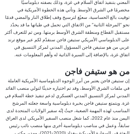
المعني بتنفيذ اتفاق السلام في غزة، وذلك بصفته دبلوماسيًا
مخضرمًا في الشرق الأوسط. وتأتي هذه الخطوة الأمريكية في
توقيت بالغ الحساسية، سعيًغ لترسيخ وقف إطلاق النار والمضي قدمًا
نحو “المرحلة الثانية” من الاتفاق التي تحمل في طياتها ما قد يحدّد
مستقبل القطاع ومنطقة الشرق الأوسط برمتها. ومن ثم للتعرف أكثر
على الدبلوماسي الأمريكي ستيفن فاجن سنقدّم لكم عبر موقع ترند
عربي من هو ستيفن فاجن المسؤول المدني لمركز التنسيق قي
اتفاق غزة، بالإضافة إلى السيرة الذاتية له وأهم المعلومات عنه.
من هو ستيفن فاجن
إن ستيفن فاجن يعتبر من أبرز الوجوه الدبلوماسية الأمريكية العاملة
في ملفات الشرق الأوسط، وقد تم اختياره حديثًا لتولي منصب القائد
المدني لمركز التنسيق المدني العسكري لدعم تنفيذ خطة السلام في
غزة. ويتمتع ستيفن فاجن بخبرة دبلوماسية واسعة جعلته المرشح
المناسب لهذه المهمة الصعبة، حيثُ إنُه سفير الولايات المتحدة لدى
اليمن منذ عام 2022، كما شغل منصب السفير الأمريكي لدى العراق
سابقاً، وعمل في مناصب دبلوماسية أخرى منها منصب نائب رئيس
البعثة في السفارة الأمريكية ببغداد (2020-2021)، ومدير مكتب