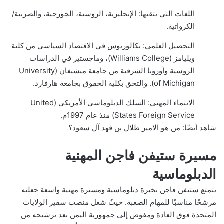
اللغات التي يتقنها: الإنجليزية، الروسية، الجورجية، والصربية/
الكرواتية.
التحصيل العلمي: بكالوريوس في الاقتصاد السياسي من كلية
ويليامز (Williams College)، وماجستير في الدراسات
الروسية وأوروبا الشرقية من جامعة ميشيغان (University
of Michigan). والتحق بكلية الحقوق بجامعة هارفارد.
الانتماء المهني: السلك الدبلوماسي الأمريكي (United
States Foreign Service) منذ عام 1997م.
شاهد أيضًا:
من هو الامير طلال بن فهد آل سعود؟
مسيرة ستيفن فاجن المهنية
الدبلوماسية
يتمتع ستيفن فاجن بخبرة دبلوماسية ومسيرة مهنية واسعة جعلته
مرشحًا مناسبًا للمهام الصعبة. حيثُ شغل منصب سفير الولايات
المتحدة فوق العادة ومفوض إلى جمهورية اليمن بعد ترشيحه من