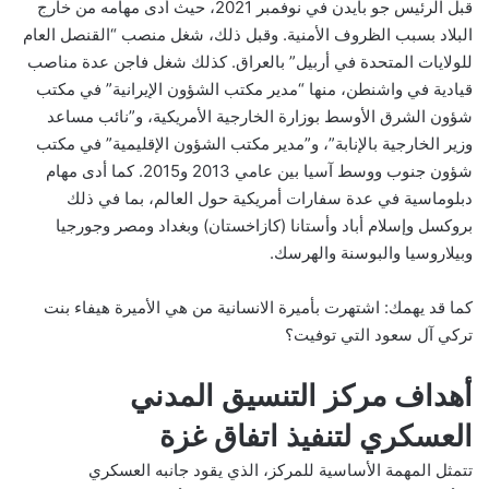
قبل الرئيس جو بايدن في نوفمبر 2021، حيث أدى مهامه من خارج
البلاد بسبب الظروف الأمنية. وقبل ذلك، شغل منصب “القنصل العام
للولايات المتحدة في أربيل” بالعراق. كذلك شغل فاجن عدة مناصب
قيادية في واشنطن، منها “مدير مكتب الشؤون الإيرانية” في مكتب
شؤون الشرق الأوسط بوزارة الخارجية الأمريكية، و”نائب مساعد
وزير الخارجية بالإنابة”، و”مدير مكتب الشؤون الإقليمية” في مكتب
شؤون جنوب ووسط آسيا بين عامي 2013 و2015. كما أدى مهام
دبلوماسية في عدة سفارات أمريكية حول العالم، بما في ذلك
بروكسل وإسلام أباد وأستانا (كازاخستان) وبغداد ومصر وجورجيا
وبيلاروسيا والبوسنة والهرسك.
كما قد يهمك:
اشتهرت بأميرة الانسانية من هي الأميرة هيفاء بنت
تركي آل سعود التي توفيت؟
أهداف مركز التنسيق المدني
العسكري لتنفيذ اتفاق غزة
تتمثل المهمة الأساسية للمركز، الذي يقود جانبه العسكري