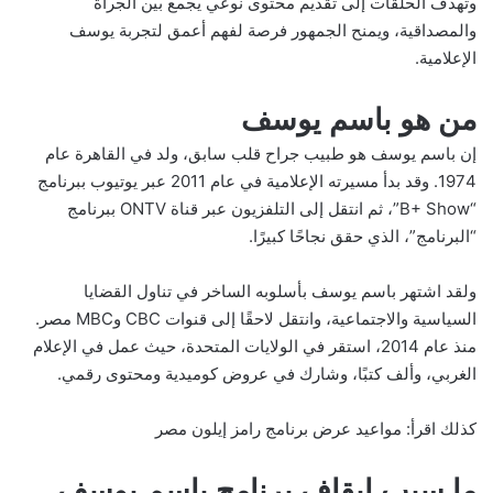
وتهدف الحلقات إلى تقديم محتوى نوعي يجمع بين الجرأة
والمصداقية، ويمنح الجمهور فرصة لفهم أعمق لتجربة يوسف
الإعلامية.
من هو باسم يوسف
إن باسم يوسف هو طبيب جراح قلب سابق، ولد في القاهرة عام
1974. وقد بدأ مسيرته الإعلامية في عام 2011 عبر يوتيوب ببرنامج
“B+ Show”، ثم انتقل إلى التلفزيون عبر قناة ONTV ببرنامج
“البرنامج”، الذي حقق نجاحًا كبيرًا.
ولقد اشتهر باسم يوسف بأسلوبه الساخر في تناول القضايا
السياسية والاجتماعية، وانتقل لاحقًا إلى قنوات CBC وMBC مصر.
منذ عام 2014، استقر في الولايات المتحدة، حيث عمل في الإعلام
الغربي، وألف كتبًا، وشارك في عروض كوميدية ومحتوى رقمي.
كذلك اقرأ:
مواعيد عرض برنامج رامز إيلون مصر
ما سبب إيقاف برنامج باسم يوسف