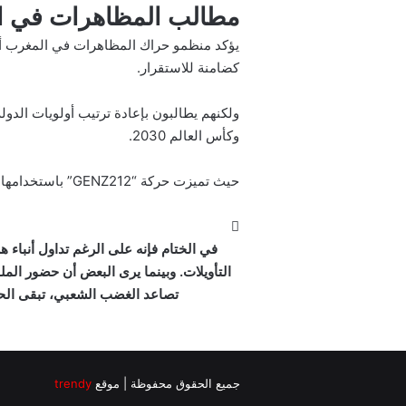
مطالب المظاهرات في ا
يؤكد منظمو حراك المظاهرات في المغرب أ
كضامنة للاستقرار.
وكأس العالم 2030.
حيث تميزت حركة “GENZ212” باستخدامها المكثف للمنصات الرقمية مثل ديسكورد وتيليجرام، بعيدًا عن الأطر التقليدية للأحزاب والنقابات.
في الختام فإنه على الرغم تداول أنباء
التأويلات. وبينما يرى البعض أن حضور المل
تصاعد الغضب الشعبي، تبقى الحا
جميع الحقوق محفوظة | موقع
trendy