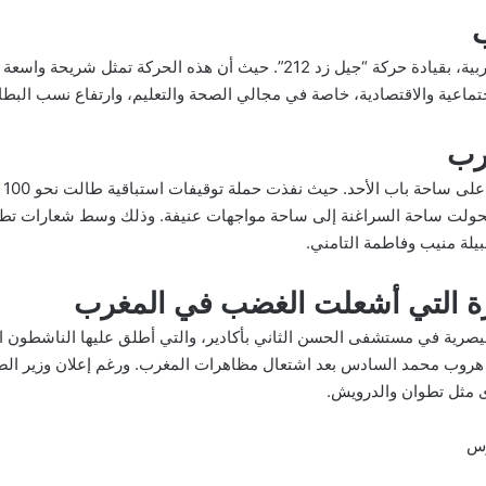
اندلعت الاحتجاجات في عدد من المدن المغربية، بقيادة حركة “جيل زد 212”. حيث أن
جتماعية والاقتصادية، خاصة في مجالي الصحة والتعليم، وارتفاع نسب البطا
رب
شد
 تحولت ساحة السراغنة إلى ساحة مواجهات عنيفة. وذلك وسط شعارات تطالب 
لة منيب وفاطمة التامني.
 التي أشعلت الغضب في المغرب
 قيصرية في مستشفى الحسن الثاني بأكادير، والتي أطلق عليها الناشطون
روب محمد السادس بعد اشتعال مظاهرات المغرب. ورغم إعلان وزير الصح
 مثل تطوان والدرويش.
رس