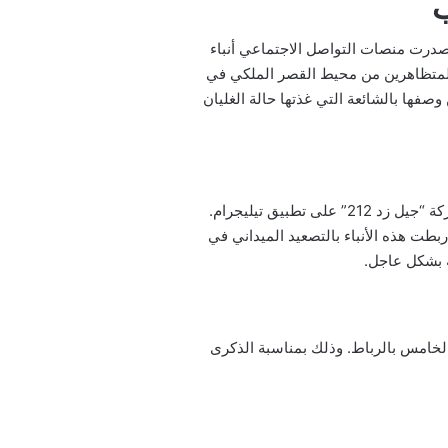
ب
درت منصات التواصل الاجتماعي أنباء
المتظاهرين من محيط القصر الملكي في
وصفها بالشائعة التي غذتها حالة الغليان
بعد اشتعال مظاهرات المغرب في مساء 29 سبتمبر عبر قناة المتحدث باسم حركة “جيل زد 212” على تطبيق تيليجرام.
ت هذه الأنباء بالتصعيد الميداني في
ة بشكل عاجل.
لخامس بالرباط. وذلك بمناسبة الذكرى