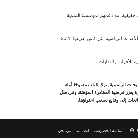
 حقيقية، مع دعمهم لمؤسسة الملكية
ولكنهم يطالبون بإعادة ترتيب أولويات الدولة، مع التركيز على الخدمات الأساسية بدلًا من المشاريع الكبرى المرتبطة بالأحداث الرياضية مثل كأس إفريقيا 2025
حات الرسمية يترك الباب مفتوحًا أمام
ررة يعزز فرضية المغادرة المؤقتة. وفي ظل
عات إلى وقائع يصعب احتواؤها.
‫YouTube
انستقرام
سياسة الخصوصية
اتصل بنا
من نحن