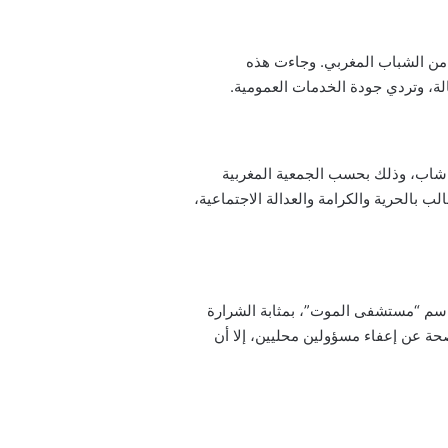
 هذه الحركة تمثل شريحة واسعة من الشباب المغربي. وجاءت هذه
لة، وتردي جودة الخدمات العمومية.
دت السلطات الأمنية في الرباط قبضتها على ساحة باب الأحد. حيث نفذت حملة توقيفات استباقية طالت نحو 100 شاب، وذلك بحسب الجمعية المغربية
بالحرية والكرامة والعدالة الاجتماعية،
 اسم “مستشفى الموت”، بمثابة الشرارة
ة عن إعفاء مسؤولين محليين، إلا أن