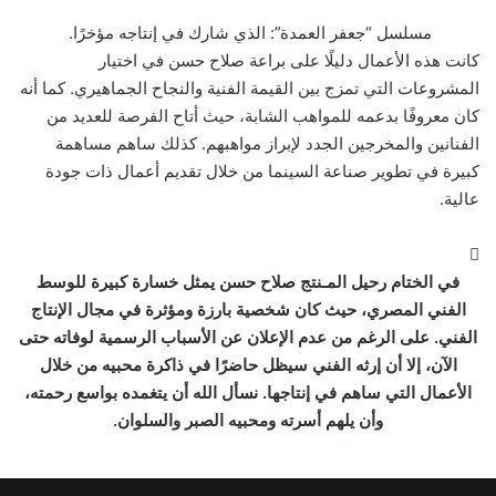
مسلسل “جعفر العمدة”: الذي شارك في إنتاجه مؤخرًا.
كانت هذه الأعمال دليلًا على براعة صلاح حسن في اختيار
المشروعات التي تمزج بين القيمة الفنية والنجاح الجماهيري. كما أنه
كان معروفًا بدعمه للمواهب الشابة، حيث أتاح الفرصة للعديد من
الفنانين والمخرجين الجدد لإبراز مواهبهم. كذلك ساهم مساهمة
كبيرة في تطوير صناعة السينما من خلال تقديم أعمال ذات جودة
عالية.
في الختام رحيل المـنتج صلاح حسن يمثل خسارة كبيرة للوسط
الفني المصري، حيث كان شخصية بارزة ومؤثرة في مجال الإنتاج
الفني. على الرغم من عدم الإعلان عن الأسباب الرسمية لوفاته حتى
الآن، إلا أن إرثه الفني سيظل حاضرًا في ذاكرة محبيه من خلال
الأعمال التي ساهم في إنتاجها. نسأل الله أن يتغمده بواسع رحمته،
وأن يلهم أسرته ومحبيه الصبر والسلوان.