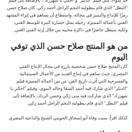
حد سواء، مثل فيلم “الديلر” و”احكي يا شهرزاد”، بالإضافة إلى فيلم
“البطل” الذي قام ببطولته النجم الراحل أحمد زكي. كان صلاح حسن
رمزًا للإبداع والتميز في مجاله، واستطاع أن يساهم في إثراء المشهد
الفني بأعماله المميزة. رحيله يمثل خسارة كبيرة للوسط الفني،
ولكنه سيظل حاضرًا في ذاكرة محبيه من خلال إرثه الفني الغني.
من هو المنتج صلاح حسن الذي توفي
اليوم
كان المنتج صلاح حسن شخصية بارزة في مجال الإنتاج الفني
المصري، حيث ساهم في إنتاج العديد من الأعمال السينمائية
والمسرحية التي أثرت تاريخ الفن. من بين أعماله المميزة فيلم
“الديلر” الذي شارك فيه أحمد السقا وخالد النبوي، وفيلم “احكي يا
شهرزاد” الذي شاركت فيه منى زكي وحسن الرداد، بالإضافة إلى
فيلم “البطل” الذي قام ببطولته النجم الراحل أحمد زكي.
كذلك اقرأ:
سبب وفاة أبو إسحاق الحويني الشيخ والداعية المصري