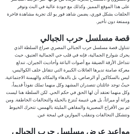
على هذا الموقع المميز. وكذلك مع جودة عالية في البث وتوفر
الحلقات بشكل فوري، يضمن شاهد فور يو لك تجربة مشاهدة فاخرة
وممتعة دون تأخير.
قصة مسلسل حرب الجبالي
تتناول قصة مسلسل حرب الجبالي المصري صراع السلطة الذي
يحرك شوارع الجمالية، فإنه في قلب حي الجمالية العتيق، حيث
تتداخل الأزقة الضيقة مع أصوات الباعة وأحاديث الجيران، تندلع
معركة صامتة تديرها العائلات الكبيرة التي تتقاتل خلف الكواليس،
ليس بالسكاكين أو الرصاص، بل بالدهاء والمكائد والهيمنة الاجتماعية.
حيثُ توجد عائلتان تتصدران المشهد وكل منهما تملك نفوذاً قديماً،
وكل منهما تعتقد أن لها الحق في حكم الحي. لكن السلطة هنا ليست
وراثة أو ميراثاً، بل هي غنيمة تُنتزع بالحيلة والتحالفات الخاطفة. ومن
ثم بين الأفراح المصيرية والمقاهي المليئة بالهمس، تتحرك الخيوط
وتتشكل التحالفات وتنقلب الموازين في لمحة عين.
مواعيد عرض مسلسل حرب الجبالي