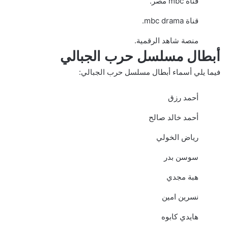
قناة mbc مصر.
قناة mbc drama.
منصة شاهد الرقمية.
أبطال مسلسل حرب الجبالي
فيما يلي أسماء أبطال مسلسل حرب الجبالي:
أحمد رزق
أحمد خالد صالح
رياض الخولي
سوسن بدر
هبة مجدي
نسرين امين
هايدي كابوه