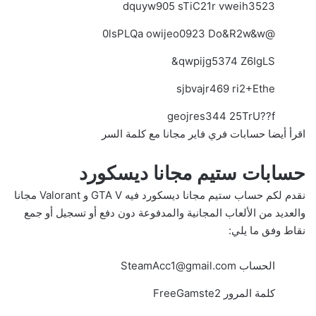
dquyw905 sTiC21r vweih3523
@0lsPLQa owijeo0923 Do&R2w&w
qwpijg5374 Z6IgLS&
sjbvajr469 ri2+Ethe
geojres344 25TrU??f
اقرأ أيضا
حسابات فري فاير مجانا مع كلمة السر
حسابات ستيم مجانا ديسكورد
نقدم لكم حساب ستيم مجانا ديسكورد فيه GTA V و Valorant مجانا
والعديد من الألعاب المجانية والمدفوعة دون دفع أو تسجيل أو جمع
نقاط وفق ما يلي:
الحساب
SteamAcc1@gmail.com
كلمة المرور FreeGamste2