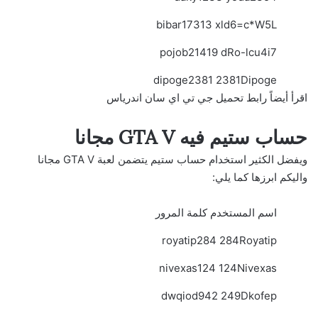
bibar17313 xld6=c*W5L
pojob21419 dRo-lcu4i7
dipoge2381 2381Dipoge
اقرأ أيضاً
رابط تحميل جي تي اي سان اندرياس
حساب ستيم فيه GTA V مجانا
ويفضل الكثير استخدام حساب ستيم يتضمن لعبة GTA V مجانا
واليكم ابرزها كما يلي:
اسم المستخدم كلمة المرور
royatip284 284Royatip
nivexas124 124Nivexas
dwqiod942 249Dkofep