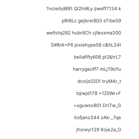
ncieibd891 Ql2hi#Ly ijweff7134 k?
pRl6Lc gejbrei803 sTibe59
wefnilq282 hubr6Ch cjfeoxma300
S#8rA+P6 pixiehype58 c&hL34l
bellafifty606 pl2&trL7
harrygeoff7 mLj?9oYu
dcxijs0201 truM4r_t
tqiwjd178 +1Z0Wr+F
xguwso801 DrI7w_G=
liofjano344 zAk-_7qe
jhsiwyi129 Xoje2a_O