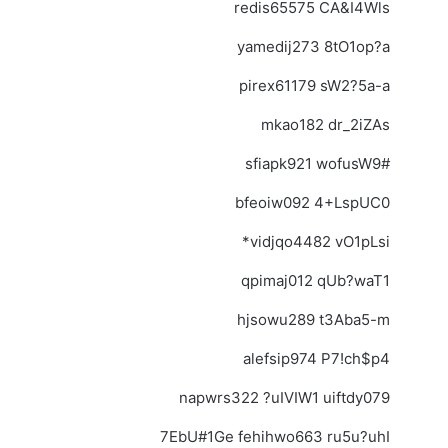
redis65575 CA&I4Wls
yamedij273 8tO1op?a
pirex61179 sW2?5a-a
mkao182 dr_2iZAs
sfiapk921 wofusW9#
bfeoiw092 4+LspUC0
vidjqo4482 vO1pLsi*
qpimaj012 qUb?waT1
hjsowu289 t3Aba5-m
alefsip974 P7!ch$p4
napwrs322 ?uIVIW1 uiftdy079
7EbU#1Ge fehihwo663 ru5u?uhI