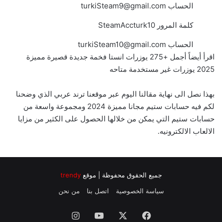
الحساب
turkiSteam9@gmail.com
كلمة المرور SteamAccturk10
الحساب
turkiSteam10@gmail.com
اقرأ أيضاً
أجمل +275 يوزرات انستا فخمة جديدة قصيرة مميزة
2025 يوزرات غير مستخدمة متاحه
بهذا نصل الى نهاية مقالنا اليوم عبر موقعنا ترند عربي الذي وضحنا
لكم فيه حسابات ستيم مجانا مميزة 2024 ومجموعة واسعة من
حسابات ستيم التي يمكن من خلالها الحصول على الكثير من مزايا
الالعاب الالكترونيه.
جميع الحقوق محفوظة | موقع
trendy
سياسة الخصوصية
اتصل بنا
من نحن
فيسبوك
‫X
‫YouTube
انستقرام