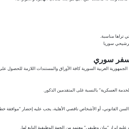
ي تراها مناسبة.
لترشيحي سوريا
 سفر سوري
ي الجمهورية العربية السورية كافة الأوراق والمستندات اللازمة للحصول عل
خدمة العسكرية” بالنسبة غلى المتقدمين الذكور.
لسن القانوني، أو الأشخاص ناقصي الأهلية، يجب عليه إحضار “موافقة خطية
يه إبراز “بيان وظيفي” معتمد من الجهة الوظيفية التابع لها.