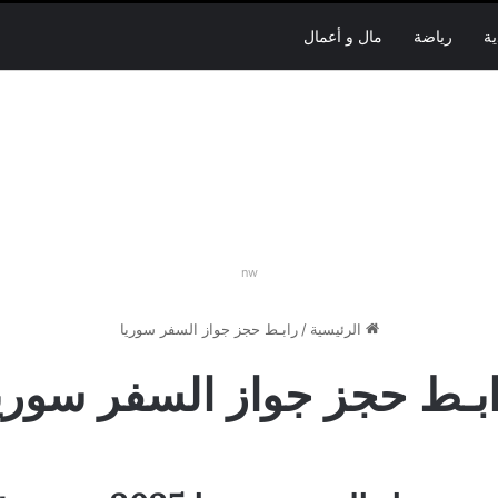
ية
رياضة
مال و أعمال
nw
الرئيسية
/
رابـط حجز جواز السفر سوريا
بـط حجز جواز السفر سوري