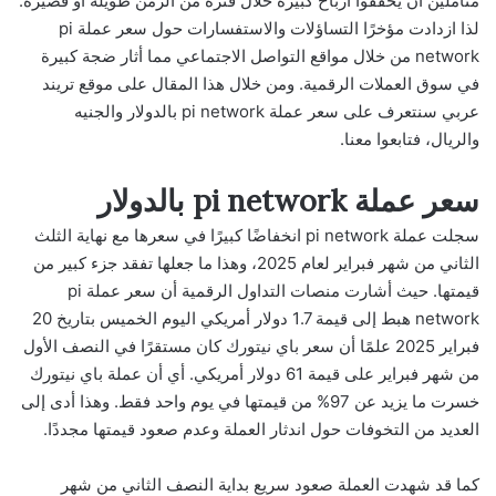
متأملين أن يحققوا أرباح كبيرة خلال فترة من الزمن طويلة أو قصيرة.
لذا ازدادت مؤخرًا التساؤلات والاستفسارات حول سعر عملة pi
network من خلال مواقع التواصل الاجتماعي مما أثار ضجة كبيرة
في سوق العملات الرقمية. ومن خلال هذا المقال على موقع تريند
عربي سنتعرف على سعر عملة pi network بالدولار والجنيه
والريال، فتابعوا معنا.
سعر عملة pi network بالدولار
سجلت عملة pi network انخفاضًا كبيرًا في سعرها مع نهاية الثلث
الثاني من شهر فبراير لعام 2025، وهذا ما جعلها تفقد جزء كبير من
قيمتها. حيث أشارت منصات التداول الرقمية أن سعر عملة pi
network هبط إلى قيمة 1.7 دولار أمريكي اليوم الخميس بتاريخ 20
فبراير 2025 علمًا أن سعر باي نيتورك كان مستقرًا في النصف الأول
من شهر فبراير على قيمة 61 دولار أمريكي. أي أن عملة باي نيتورك
خسرت ما يزيد عن 97% من قيمتها في يوم واحد فقط. وهذا أدى إلى
العديد من التخوفات حول اندثار العملة وعدم صعود قيمتها مجددًا.
كما قد شهدت العملة صعود سريع بداية النصف الثاني من شهر