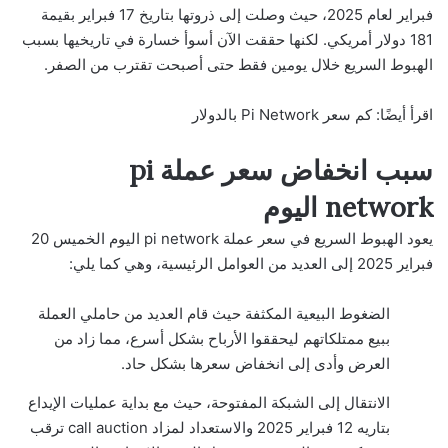
فبراير لعام 2025، حيث وصلت إلى ذروتها بتاريخ 17 فبراير بقيمة
181 دولار أمريكي. لكنها حققت الآن أسوأ خسارة في تاريخيها بسبب
الهبوط السريع خلال يومين فقط حتى أصبحت تقترب من الصفر.
اقرأ أيضًا:
كم سعر Pi Network بالدولار
سبب انخفاض سعر عملة pi
network اليوم
يعود الهبوط السريع في سعر عملة pi network اليوم الخميس 20
فبراير 2025 إلى العديد من العوامل الرئيسية، وهي كما يلي:
الضغوط البيعية المكثفة حيث قام العديد من حاملي العملة
ببيع ممتلكاتهم ليحققوا الأرباح بشكل أسرع، مما زاد من
العرض وأدى إلى انخفاض سعرها بشكل حاد.
الانتقال إلى الشبكة المفتوحة، حيث مع بداية عمليات الإيداع
بتاريه 12 فبراير 2025 والاستعداد لمزاد call auction ترقب