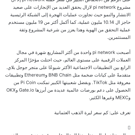
مشروع pi network لازال يحقق العديد من الإنجازات على صعيد
الانتشار والنمو حيث تجاوزت عمليات الهجرة إلى الشبكة الرئيسية
حاجز ال 10.14 مليون عملية، كما أكمل أكثر من 19 مليون مستخدم
عملية التحقق من الهوية وهذا يعزز من شرعية المشروع وثقة
المستثمرين.
أصبحت pi network واحدة من أكثر المشاريع شهرة في مجال
العملات الرقمية على مستوى العالم، حيث احتلت مؤخرًا المركز
الرابع بين التطبيقات الاجتماعية الأكثر شيوعًا على متجر جوجل بلاي.
متقدمةً على كيانات ضخمة مثل BNB Chain وEthereum وتطبيقات
معروفة مثل TikTok. وبفضل شعبيتها الكبير تمكنت Pi Coin من
الحصول على دعم بورصات عالمية عديدة من أبرزها Gate.io وOKX
وMEXC وغيرها الكثير.
تعرف على:
كم سعر ليرة الذهب العثمانية