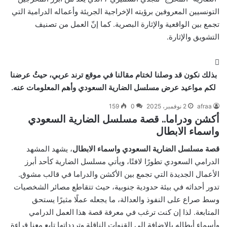
التونسيين المعروفين برؤيته الإخراجية الجريئة وأعماله الدرامية التي
تجمع بين الواقعية والإثارة البصرية. كما إنّ العمل من تصنيف
التشويق والإثارة.
بذلك نكون قد وصلنا لختام مقالنا في موقع ترند عربي، حيثُ عرضنا
لكم مواعيد عرض مسلسل الضارية السعودي وأهم المعلومات عنه.
afraa
2 نوفمبر، 2025
0
159
أكشن ودراما.. قصة مسلسل الضارية السعودي
واسماء الابطال
قصة مسلسل الضارية السعودي واسماء الابطال
، يشهد المشهد
الدرامي السعودي تطورًا لافتًا، ويأتي مسلسل الضارية كأحد أبرز
الأعمال الجديدة التي تجمع بين الأكشن والدراما في قالب مشوق.
تدور أحداثه في بيئة حدودية جنوبية، حيث تتقاطع مصائر الشخصيات
وسط صراع على النفوذ والعدالة، ما يجعله عملًا مثيرًا يستحق
المتابعة. لذا إن كنت ترغب في معرفة قصة هذا العمل الدرامي
وأسماء أبطاله بالإضافة إلى القنوات الناقلة وتردداتها تابع معنا قراءة