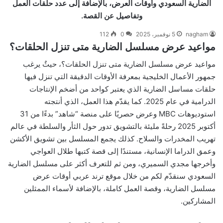
الضارية السعودي وأوقات العرض، بالإضافة إلى عدد حلقات العمل
وتفاصيل عن القصة.
nagham
5 نوفمبر، 2025
0
112
مواعيد عرض مسلسل الضارية متى تنزل الحلقات؟
مواعيد عرض مسلسل الضارية متى تنزل الحلقات؟، حيثٌ يرغب
جمهور الأعمال الخليجية بمعرفة الأوقات الدقيقة التي تنزل فيها
حلقات مساسل الضارية الذي يعتبر كواحد من أضخم الإنتاجات
الدرامية في عام 2025. كما يقدّم هذا العمل، الذي أنتجته
استوديوهات MBC وعرض حصريًا على منصة “شاهد” بدءًا من 31
أكتوبر 2025 رحلةً مليئة بالتشويق تدور حول الثأر والسلطة في عالم
تهريب المخدرات والسلاح. كذلك يجمع المسلسل بين تشويق الأكشن
وعمق الدراما الإنسانية، مستندًا إلى قصة كتبها طلال العواجي
وأخرجها مجدي السميري، ومن ثم للتعرف أكثر على مسلسل الضارية
السعودي سنقدّم لكم من خلال موقع ترند عربي أوقات عرض
مسلسل الضارية، وقصة العمل كاملة، بالإضافة لأسماء الممثلين
المشاركين.