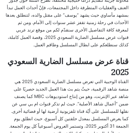
محاولة جريئة لتقديم دراما خليجية مختلفة، تطرح أسئلة حول جذور
العنف والعقليات المتطرفة داخل المجتمعات، فإنّ أحداث العمل تبدأ
بمشهد مأساوي حيث يشهد “يوسف” على مقتل والده، لتنطلق بعدها
الأحداث في رحلة زمنية تقفز عشر سنوات إلى الأمام. ومن ثم
لمعرفة كافة التفاصيل الأخرى سنقدّم لكم من موقع ترند عربي
قنوات عرض مسلسل الضارية السعودي 2025، وقصة العمل كاملة،
كذلك سنطلعكم على ابطال المسلسل وطاقم العمل.
قناة عرض مسلسل الضارية السعودي
2025
القناة الوحبية التي تعرض مسلسل الضارية السعودي 2025 هي
منصة شاهد الرقمية، حيثُ يتم بث هذا العمل الجديد حصريًا على
شاهد عبر الإنترنت، وهو من إنتاج استوديوهات MBC كما يصنف
ضمن “أعمال شاهد الأصلية”. حيث لم تذكر قنوات ام بي سي عن
نقلها للمسلسل على أيّة قناة تلفزيونية أرضية لها أو فضائية أخرى.
كما يعرض المسلسل بمعدل حلقتين كل أسبوع، حيث انطلق يوم
الجمعة 31 أكتوبر 2025، وتستمر العروض أسبوعياً كل يوم الجمعة.