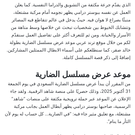
الذي يقدّم جرعة مكثفة من التشويق والدراما النفسية. كما يعلن
العمل عن نفسه ببوستر درامي يظهر نجومه أمام مركبة مشتعلة،
منبئًا بصراع لا هوان فيه. حيثُ يدخل في عالم تتقاطع فيه المصائر
وتتشابك الخيوط بين شخصيات تبحث عن خلاصها وسط متاهة من
الأسرار والخيانة. ومن ثم للتعرف أكثر على تفاصيل العمل سنقدّم
لكم من خلال موقع ترند عربي موعد عرض مسلسل الضارية بطولة
خالد صقر، كما سنطلعكم على أسماء الابطال االممثلين المشاركين.
إضافةً إلى ذكر قصة المسلسل كاملة.
موعد عرض مسلسل الضارية
من المقرر أن يبدأ عرض مسلسل الضارية السعودي في يوم الجمعة
31 أكتوبر 2025، وذلك حصريًا على منصة شاهد الرقمية. ولقد جاء
الإعلان عن الموعد عبر حملة ترويجية مكثفة على منصات “شاهد”
الرسمية، صاحبها بوستر درامي يظهر أبطال العمل بجانب مركبة
مشتعلة، مع تعليق مثير جاء فيه: “في الضارية… كل حساب له يوم لأن
الثأر ما ينام”.