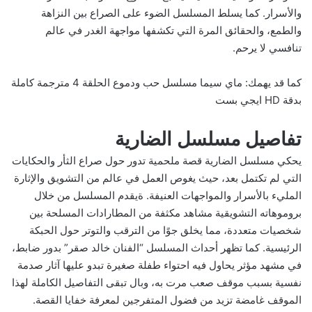
والأسرار. كما يسلط المسلسل الضوء على الصراع بين النزاهة
والطمع، والحقائق المرة التي تكشفها مواجهة الغدر في عالم
تنافسي لا يرحم.
كما قد يهمك:
ماي سيما مسلسل حب ودموع الحلقة 4 مترجمة كاملة
بدقة HD ايجي بست
تفاصيل مسلسل الضارية
يحكي مسلسل الضارية قصة ملحمية تدور حول صراع الثأر والحكايات
التي لم تكتمل بعد، حيث يغوص العمل في عالم من التشويق والإثارة
المليء بالأسرار والمواجهات العنيفة. ةيقدم المسلسل من خلال
بروموهاته التشويقية مشاهد مكثفة من المطارادات المسلحة بين
شخصيات متعددة، مما يخلق جوًا من الترقب والتوتر حول الحبكة
الرئيسية. كما تظهر أحداث المسلسل “الفنان خالد صقر” بدور ضابط،
في مشهد مؤثر يحاول فيه احتواء طفلة صغيرة تبدو عليها آثار صدمة
نفسية بسبب موقف صعب مرت به، وبال تبقى التفاصيل الكاملة لهذا
الموقف غامضة تزيد من فضول المتفرجين لمعرفة خفايا القصة.