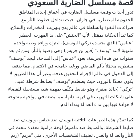
قصة مسلسل الضارية السعودي
تدور أحداث وقصة مسلسل الضارية في أعماق إحدى المناطق
الحدودية المضطربة في جازان، حيث تتداخل خطوط الثأر مع
صراعات النفوذ والسلطة في عالم يعج بتهريب المخدرات والسلاح.
كما تبدأ الحكاية بمقتل الأب “الحنش” على يد المهرب الخطير
“عباس” (الذي يجسده تركي اليوسف)، ليترك وراءه وصية واحدة
ملتهبة لابنه “يوسف” (فايز بن جريس) وهي وصية بالثأر. ومن ثم بعد
سنوات من هذه الجريمة، يعود “عباس” إلى الساحة، ليجد “يوسف”
منتظره، محمّلاً بألم الماضي ورغبة جامحة في الانتقام، مما يدفعه
إلى الدخول في عالم الإجرام لتحقيق هدفه. وغير أن هذا الطريق لا
يكون معبدًا بالورود، حيث يصطدم “يوسف” بضابط شرطة عنيد،
“تركي” (خالد صقر)، وهو ضابط مكلّف بمهمة شبه مستحيلة للقضاء
على شبكات التهريب في قريته ذاتها، مما يضعه في مواجهة مفتوحة
لا هوادة فيها بين نداء العدالة ونداء الدم.
كما تقدّم هذه الصراعات الثلاثية (يوسف ضد عباس، ويوسف ضد
ضابط الشرطة، والضابط ضد ماضيه) لوحة درامية معقدة تبحث في
الثأر والعدالة والغدر . تضيف الشخصيات الأخرى، مثل “مريم” (ريم