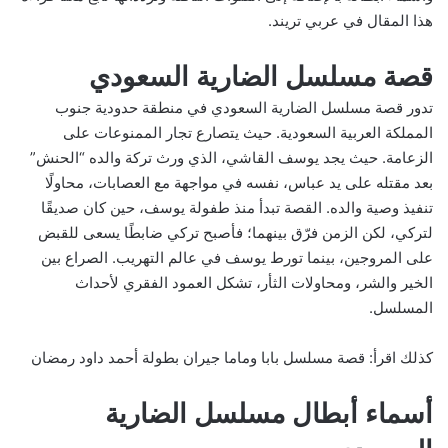
هذا المقال في عربي تريند.
قصة مسلسل الضارية السعودي
تدور قصة مسلسل الضارية السعودي في منطقة حدودية جنوب
المملكة العربية السعودية. حيث يتصارع تجار الممنوعات على
الزعامة. حيث يجد يوسف القاشي، الذي ورث تركة والده “الحنش”
بعد مقتله على يد عباس، نفسه في مواجهة مع العصابات، محاولًا
تنفيذ وصية والده. القصة تبدأ منذ طفولة يوسف، حين كان صديقًا
لتركي، لكن الزمن فرّق بينهما؛ فأصبح تركي ضابطًا يسعى للقبض
على المروجين، بينما تورط يوسف في عالم التهريب. الصراع بين
الخير والشر، ومحاولات الثأر، تشكل العمود الفقري لأحداث
المسلسل.
كذلك اقرأ:
قصة مسلسل بابا وماما جيران بطولة أحمد داود رمضان
أسماء أبطال مسلسل الضارية