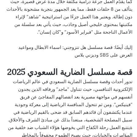
كما يقدّم العمل جرعة درامية مكثفة خلال مدة عرض قصيرة، حيث
يتألف من 8 حلقات فقط، مما يعد الجمهور بتجربة مشحونة بالأحداث
دون إطالة. ويعتبر هذا العمل جزءًا من استراتيجية “شاهد” لإثراء
مكتبتها بمحتوى خليجي أصيل وجاذب، حيث يأتي بعد سلسلة من
الأعمال الناجحة مثل “فبراير الأسود” و”كان إنسان”.
إليك أيضًا:
قصة مسلسل هل تتزوجني: اسماء الابطال ومواعيد
العرض على SBS وديزني بلاس
قصة مسلسل الضارية السعودي 2025
تدور أحداث وقصة مسلسل الضارية السعودي في عالم الرياضات
الإلكترونية التنافسي، حيث تتناول “ماجد” ورفاقه الذين يجدون
أنفسهم في مواجهة مصيرية بعد انفصالهم المفاجئ عن فريق
“فينيكس”. ومن ثم تتحول المنافسة الرياضية إلى معركة وجودية
عندما يكتشفون أن قائدهم السابق قد ضحى بالقيم الرياضية في
سبيل المصلحة الشخصية، مبتعداً بذلك عن مبادئ الشرف والأخلاق.
ةيتتبع العمل رحلة الكفاح التي يخوضها هؤلاء الشباب ضد خلفية من
المؤامرات والخيانات، حيث يصبح الطموح محفوفاً بالمخاطر