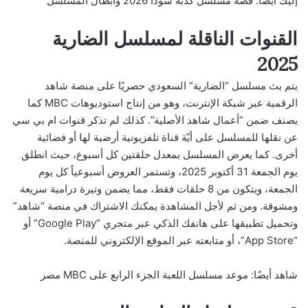
إليك أيضًا:
قصة مسلسل كذبة سودا 2026 وابطال المسلسل
القنوات الناقلة لمسلسل الضارية
2025
يتم بث مسلسل “الضارية” السعودي حصريًا على منصة شاهد
الرقمية عبر شبكة الإنترنت، وهو من إنتاج استوديوهات MBC كما
يصنف ضمن “أعمال شاهد الأصلية”. كذلك لم تذكر قنوات ام بي سي
عن نقلها للمسلسل على أيّة قناة تلفزيونية أرضية لها أو فضائية
أخرى. كما يعرض المسلسل بمعدل حلقتين كل أسبوع، حيث انطلق
يوم الجمعة 31 أكتوبر 2025، وتستمر العروض أسبوعياً كل يوم
الجمعة، ويتكون من 8 حلقات فقط، مما يضمن وتيرة درامية سريعة
ومشوقة. ومن ثم لأجل المشاهدة يمكنك الاشتراك في منصة “شاهد”
وتحميل تطبيقها على هاتفك الذكي عبر متجري “Google Play” أو
“App Store”، أو متابعته عبر الموقع الإلكتروني للمنصة.
شاهد أيضًا:
موعد مسلسل اللعبة الجزء الرابع على MBC مصر