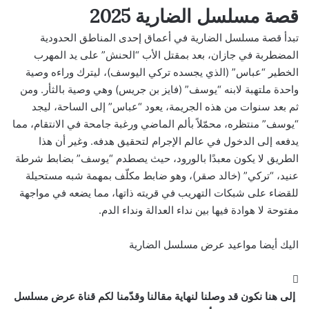
قصة مسلسل الضارية 2025
تبدأ قصة مسلسل الضارية في أعماق إحدى المناطق الحدودية
المضطربة في جازان، بعد بمقتل الأب “الحنش” على يد المهرب
الخطير “عباس” (الذي يجسده تركي اليوسف)، ليترك وراءه وصية
واحدة ملتهبة لابنه “يوسف” (فايز بن جريس) وهي وصية بالثأر. ومن
ثم بعد سنوات من هذه الجريمة، يعود “عباس” إلى الساحة، ليجد
“يوسف” منتظره، محمّلاً بألم الماضي ورغبة جامحة في الانتقام، مما
يدفعه إلى الدخول في عالم الإجرام لتحقيق هدفه. وغير أن هذا
الطريق لا يكون معبدًا بالورود، حيث يصطدم “يوسف” بضابط شرطة
عنيد، “تركي” (خالد صقر)، وهو ضابط مكلّف بمهمة شبه مستحيلة
للقضاء على شبكات التهريب في قريته ذاتها، مما يضعه في مواجهة
مفتوحة لا هوادة فيها بين نداء العدالة ونداء الدم.
اليك أيضا
مواعيد عرض مسلسل الضارية
إلى هنا نكون قد وصلنا لنهاية مقالنا وقدّمنا لكم قناة عرض مسلسل