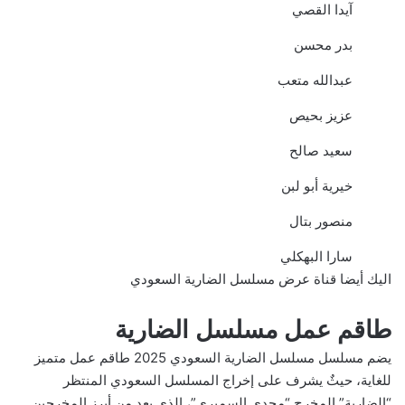
آيدا القصي
بدر محسن
عبدالله متعب
عزيز بحيص
سعيد صالح
خيرية أبو لبن
منصور بتال
سارا البهكلي
اليك أيضا
قناة عرض مسلسل الضارية السعودي
طاقم عمل مسلسل الضارية
يضم مسلسل مسلسل الضارية السعودي 2025 طاقم عمل متميز
للغاية، حيثٌ يشرف على إخراج المسلسل السعودي المنتظر
“الضارية” المخرج “مجدي السميري”، الذي يعد من أبرز المخرجين