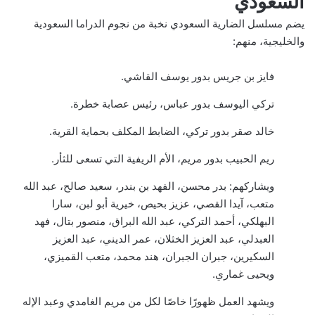
السعودي
يضم مسلسل الضارية السعودي نخبة من نجوم الدراما السعودية
والخليجية، منهم:
فايز بن جريس بدور يوسف القاشي.
تركي اليوسف بدور عباس، رئيس عصابة خطرة.
خالد صقر بدور تركي، الضابط المكلف بحماية القرية.
ريم الحبيب بدور مريم، الأم الريفية التي تسعى للثأر.
ويشاركهم: بدر محسن، الفهد بن بندر، سعيد صالح، عبد الله
متعب، آيدا القصي، عزيز بحيص، خيرية أبو لبن، سارا
البهلكي، أحمد التركي، عبد الله البراق، منصور بتال، فهد
العبدلي، عبد العزيز الخثلان، عمر الديني، عبد العزيز
السكيرين، جبران الجبران، هند محمد، متعب القميزي،
ويحيى غماري.
ويشهد العمل ظهورًا خاصًا لكل من مريم الغامدي وعبد الإله