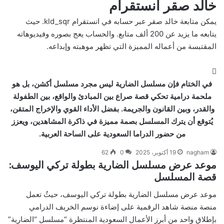
خالد صقر انستقرام
يمكن متابعة خالد صقر عبر حسابه في انستقرام
kld_sqr
. حيث
يتابعه ما يزيد عن 200 ألف متابع. والحساب يعج بصوره وفيديوهاته
المقتبسة من أعماله المميزة التي تظهر موهبته وإبداعه.
في الختام فإن مسلسل الضارية ليس مجرد مسلسل أكشن، بل هو
ملحمة درامية تحكي قصة صراع بين المبادئ والواقع، بين الطفولة
والقدر، وبين القانون والجريمة. بفضل الأداء القوي والإخراج المتقن،
يُتوقع أن يترك المسلسل بصمة مميزة في ذاكرة المشاهدين، ويعزز
من حضور الدراما السعودية على الساحة العربية.
nagham
19 أكتوبر، 2025
0
62
موعد عرض مسلسل الضارية بطولة تركي اليوسف:
قصة المسلسل
موعد عرض مسلسل الضارية بطولة تركي اليوسف، حيثُ تعمل
منصة منصة شاهد الرقمية على إضاءة نوسم الخريف الدرامي
بإطلاق واحد من أبرز الأعمال السعودية المنتظرة “مسلسل “الضارية”