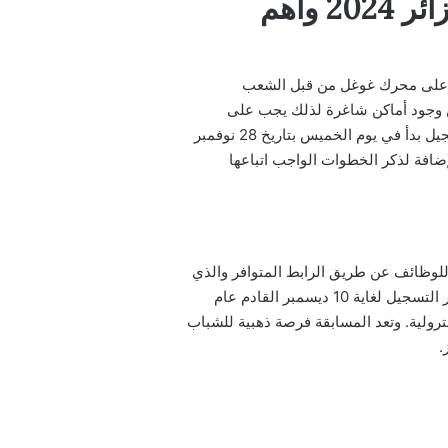
من هنا.. رابط التسجيل في مسابقة توظيف سوناطراك بالجزائر 2024 وأهم
دادت مؤخرًا عمليات البحث على محرك غوغل من قبل الشعب
ن وجود أماكن شاغرة لذلك يجب على
المواطنين الجزائريين وخاصة الشباب الخريجين الإسراع في التقديم للوظيفة قبل فوات الآوان والجدير بالذكر إن التسجيل بدأ في يوم الخميس بتاريخ 28 نوفمبر
افة لذكر الخطوات الواجب اتباعها
للجميع التقديم للوظائف عن طريق الرابط المتوافر والذي
سيسهل عملية التسجيل ويوفر الوقت والجهد. والجدير بالذكر أنه تم فتح باب التسجيل منذ 28 نوفمبر الحالي وسيستمر التسجيل لغاية 10 ديسمبر القادم عام
بترولية. وتعد المسابقة فرصة ذهبية للشباب
.