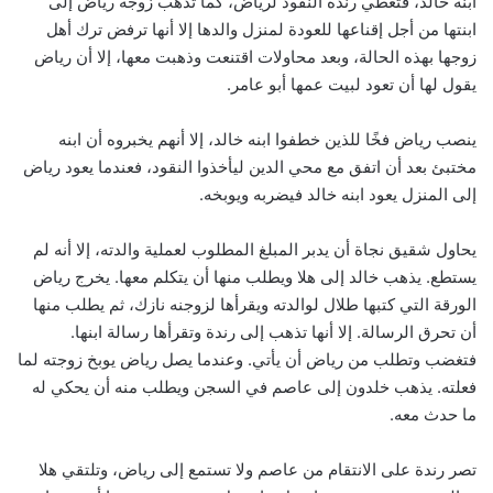
ابنه خالد، فتعطي رندة النقود لرياض، كما تذهب زوجة رياض إلى
ابنتها من أجل إقناعها للعودة لمنزل والدها إلا أنها ترفض ترك أهل
زوجها بهذه الحالة، وبعد محاولات اقتنعت وذهبت معها، إلا أن رياض
يقول لها أن تعود لبيت عمها أبو عامر.
ينصب رياض فخًا للذين خطفوا ابنه خالد، إلا أنهم يخبروه أن ابنه
مختبئ بعد أن اتفق مع محي الدين ليأخذوا النقود، فعندما يعود رياض
إلى المنزل يعود ابنه خالد فيضربه ويوبخه.
يحاول شقيق نجاة أن يدبر المبلغ المطلوب لعملية والدته، إلا أنه لم
يستطع. يذهب خالد إلى هلا ويطلب منها أن يتكلم معها. يخرج رياض
الورقة التي كتبها طلال لوالدته ويقرأها لزوجنه نازك، ثم يطلب منها
أن تحرق الرسالة. إلا أنها تذهب إلى رندة وتقرأها رسالة ابنها.
فتغضب وتطلب من رياض أن يأتي. وعندما يصل رياض يوبخ زوجته لما
فعلته. يذهب خلدون إلى عاصم في السجن ويطلب منه أن يحكي له
ما حدث معه.
تصر رندة على الانتقام من عاصم ولا تستمع إلى رياض، وتلتقي هلا