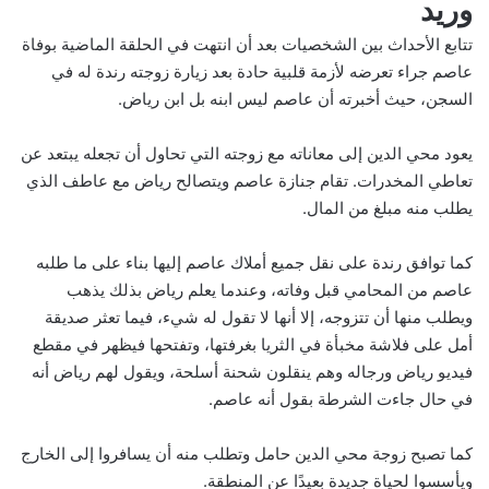
وريد
تتابع الأحداث بين الشخصيات بعد أن انتهت في الحلقة الماضية بوفاة
عاصم جراء تعرضه لأزمة قلبية حادة بعد زيارة زوجته رندة له في
السجن، حيث أخبرته أن عاصم ليس ابنه بل ابن رياض.
يعود محي الدين إلى معاناته مع زوجته التي تحاول أن تجعله يبتعد عن
تعاطي المخدرات. تقام جنازة عاصم ويتصالح رياض مع عاطف الذي
يطلب منه مبلغ من المال.
كما توافق رندة على نقل جميع أملاك عاصم إليها بناء على ما طلبه
عاصم من المحامي قبل وفاته، وعندما يعلم رياض بذلك يذهب
ويطلب منها أن تتزوجه، إلا أنها لا تقول له شيء، فيما تعثر صديقة
أمل على فلاشة مخبأة في الثريا بغرفتها، وتفتحها فيظهر في مقطع
فيديو رياض ورجاله وهم ينقلون شحنة أسلحة، ويقول لهم رياض أنه
في حال جاءت الشرطة بقول أنه عاصم.
كما تصبح زوجة محي الدين حامل وتطلب منه أن يسافروا إلى الخارج
ويأسسوا لحياة جديدة بعيدًا عن المنطقة.