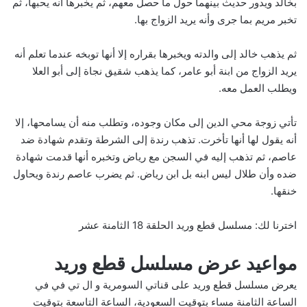
بخالد ويدور حديث بينهما حول ما حصل معهم، ثم يخبرها أنه يحبها، ثم
تخبر مريم بما جرى وأنه يريد الزواج بها.
ثم يذهب خالد إلى والدته ويخبرها بقراره إلا أنها توبخه عندما تعلم أنه
يريد الزواج من ابنة أبو عامر، كما يذهب شقيق نجاة إلى أبو العلا
ويطلب العمل معه.
تأتي زوجة محي الدين إلى مكان وجوده، وتطلب منه أن يسامحها، إلا
أنه يقول لها أنها تأخرت. تذهب رندة إلى الشرطة وتقدم شهادة ضد
عاصم، ثم تذهب إليه في السجن مع رياض وتخبره أنها قدمت شهادة
ضده وأن طلال ليس ابنه بل ابن رياض. ثم يضرب عاصم رندة ويحاول
خنقها.
اخترنا لك:
مسلسل قطع وريد الحلقة 18 الثامنة عشر
مواعيد عرض مسلسل قطع وريد
يعرض مسلسل قطع وريد على قناتي السومرية و ال تي في في
الساعة الثامنة مساء بتوقيت السعودية، الساعة التاسعة بتوقيت