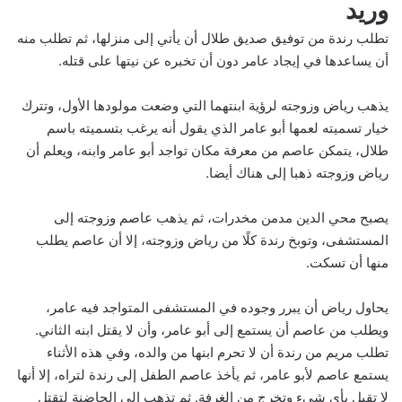
وريد
تطلب رندة من توفيق صديق طلال أن يأتي إلى منزلها، ثم تطلب منه
أن يساعدها في إيجاد عامر دون أن تخبره عن نيتها على قتله.
يذهب رياض وزوجته لرؤية ابنتهما التي وضعت مولودها الأول، وتترك
خيار تسميته لعمها أبو عامر الذي يقول أنه يرغب بتسميته باسم
طلال، يتمكن عاصم من معرفة مكان تواجد أبو عامر وابنه، ويعلم أن
رياض وزوجته ذهبا إلى هناك أيضا.
يصبح محي الدين مدمن مخدرات، ثم يذهب عاصم وزوجته إلى
المستشفى، وتوبخ رندة كلًا من رياض وزوجته، إلا أن عاصم يطلب
منها أن تسكت.
يحاول رياض أن يبرر وجوده في المستشفى المتواجد فيه عامر،
ويطلب من عاصم أن يستمع إلى أبو عامر، وأن لا يقتل ابنه الثاني.
تطلب مريم من رندة أن لا تحرم ابنها من والده، وفي هذه الأثناء
يستمع عاصم لأبو عامر، ثم يأخذ عاصم الطفل إلى رندة لتراه، إلا أنها
لا تقبل بأي شيء وتخرج من الغرفة. ثم تذهب إلى الحاضنة لتقتل