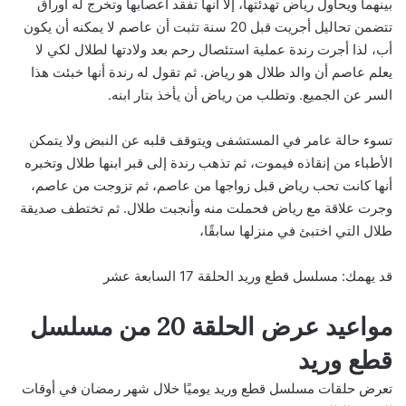
بينهما ويحاول رياض تهدئتها، إلا أنها تفقد أعصابها وتخرج له أوراق
تتضمن تحاليل أجريت قبل 20 سنة تثبت أن عاصم لا يمكنه أن يكون
أب، لذا أجرت رندة عملية استئصال رحم بعد ولادتها لطلال لكي لا
يعلم عاصم أن والد طلال هو رياض. ثم تقول له رندة أنها خبئت هذا
السر عن الجميع. وتطلب من رياض أن يأخذ بتار ابنه.
تسوء حالة عامر في المستشفى ويتوقف قلبه عن النبض ولا يتمكن
الأطباء من إنقاذه فيموت، ثم تذهب رندة إلى قبر ابنها طلال وتخبره
أنها كانت تحب رياض قبل زواجها من عاصم، ثم تزوجت من عاصم،
وجرت علاقة مع رياض فحملت منه وأنجبت طلال. ثم تختطف صديقة
طلال التي اختبئ في منزلها سابقًا،
قد يهمك:
مسلسل قطع وريد الحلقة 17 السابعة عشر
مواعيد عرض الحلقة 20 من مسلسل
قطع وريد
تعرض حلقات مسلسل قطع وريد يوميًا خلال شهر رمضان في أوقات