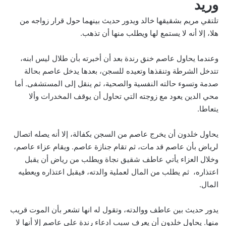
وريد
تلتقي مريم بشقيقها خالد ويدور حديث بينهما حول قرار زواجه من
هلا، إلا أنه لا يستمع لها ويطلب منها أن تذهب.
وعندما يحاول عاصم خنق رندة بعد أن أخبرته بأن طلال ليس ابنه،
تتدخل الشرطة وتنقذها وتعيده للسجن، بعدها يدخل عاصم بحالة
صدمة وتسوء حالته النفسية والصحية، ثم ينقل إلى المستشفى. أما
محي الدين يعود مع زوجته التي تحاول أن يوقف المخدرات وألا
يتعاطا.
يحاول خلدون أن يخرج عاصم من السجن بكفالة، إلا أنه يصله اتصال
لرياض بأن عاصم قد مات، ثم تقام جنازة عاصم. ويقام عزاء عاصم،
وخلال العزاء يأتي عاطف شقيق نجاة ويطلب من رياض أن يقبل
اعتذاره، ثم يطلب من المال لعملية والدته، فيقبل اعتذاره ويعطيه
المال.
يدور حديث بين عاطف ووالدته، وتقول له انها تشعر بأن الموت قريب
منها. يحاول خلدون أن يعرف سبب ادعاء رندة على عاصم إلا أنها لا