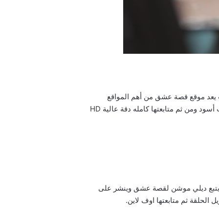
 مسلسل قلب أسود التركي الحلقة 24 مترجمة للعربية قصة عشق عبر الرابط: 3sq.com، حيثُ يعد موقع قصة عشق من أهم المواقع
الناقلة للمسلسلات التركية مترجمة ومدبلجة للعربية؛ بذلك تستطيعون إيجاد الحلقة الرابعة والعشرون من مسلسل قلب أسود ومن ثم متابعتها كامله دقة عالية HD
لب الاسود الحلقة 24 مترجمة للعربية dailymotion عبر الرابط: dailymotion.com، حيثُ يتبع ديلي موشن لقصة عشق وينشر على
الحلقة ثم متابعتها اوف لاين.