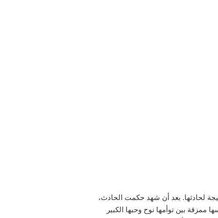
جة لحادثها. بعد أن شهد حكمت الحادث،
ا ممزقة بين توأمها نوح وحبها الكبير