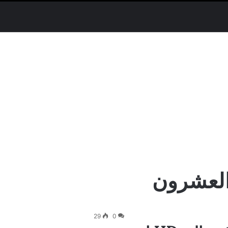
العشرون
29
0