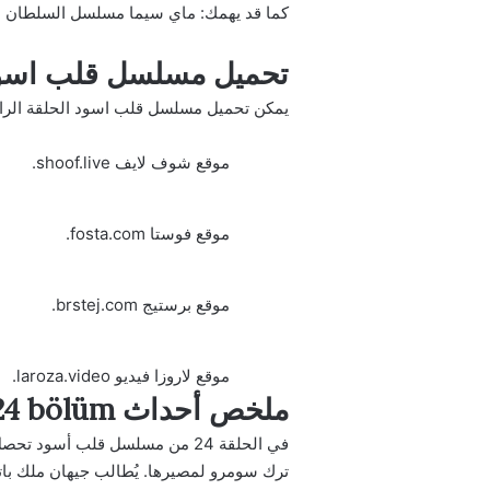
كما قد يهمك:
ماي سيما مسلسل السلطان محمد الفاتح الحلقة 8
تحميل مسلسل قلب اسود 
يمكن تحميل مسلسل قلب اسود الحلقة الرابعة
موقع شوف لايف shoof.live.
موقع فوستا fosta.com.
موقع برستيج brstej.com.
موقع لاروزا فيديو laroza.video.
ملخص أحداث Siyah Kalp 24 bölüm
‏في الحلقة 24 من مسلسل قلب أسود
تحصل 
ترك سومرو لمصيرها. يُطالب جيهان ملك باتخا