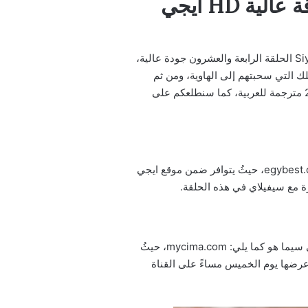
ماي سيما.. مسلسل قلب اسود الحلقة 24 مترجمة كاملة بدقة عالية HD ايجي
مسلسل قلب اسود الحلقة 24 الرابعة والعشرون، حيثُ يمكنكم مشاهدة وتحميل مسلسل قلب أسود التركي Siyah kalp الحلقة الرابعة والعشرون جودة عالية،
ك التي سحبتهم إلى الهاوية، ومن ثم
لمعرفة كافة التفاصيل القادمة سنقدّم لكم عبر موقع ترند عربي روابط تحميل ومشاهدة مسلسل قلب اسود الحلقة 24 مترجمة للعربية، كما سنطلعكم على
إن رابط مشاهدة وتحميل مسلسل قلب اسود الحلقة 24 مترجمة للعربية كامله عبر موقع إيجي بست هو كما يلي: egybest.com، حيثُ يتوافر ضمن موقع ايجي
ة مع سيفيلاي في هذه الحلقة.
إن رابط تحميل ومتابعة مسلسل قلب أسود الحلقة 24 الرابعة والعشرون مترجمة للعربية كامله بدقة HD من موقع ماي سيما هو كما يلي: mycima.com، حيثُ
رضها يوم الخميس مساءً على القناة