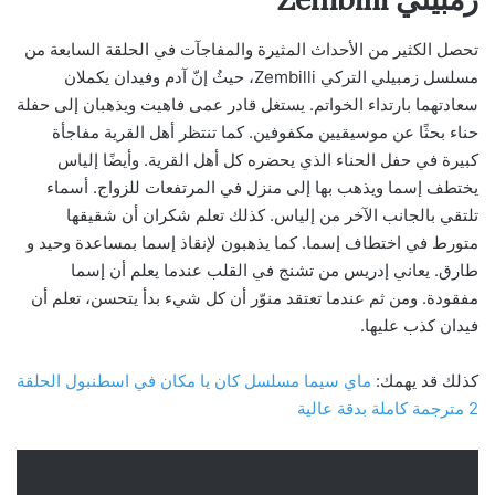
تحصل الكثير من الأحداث المثيرة والمفاجآت في الحلقة السابعة من
مسلسل زمبيلي التركي Zembilli، حيثُ إنّ آدم وفيدان يكملان
سعادتهما بارتداء الخواتم. يستغل قادر عمى فاهيت ويذهبان إلى حفلة
حناء بحثًا عن موسيقيين مكفوفين. كما تنتظر أهل القرية مفاجأة
كبيرة في حفل الحناء الذي يحضره كل أهل القرية. وأيضًا إلياس
يختطف إسما ويذهب بها إلى منزل في المرتفعات للزواج. أسماء
تلتقي بالجانب الآخر من إلياس. كذلك تعلم شكران أن شقيقها
متورط في اختطاف إسما. كما يذهبون لإنقاذ إسما بمساعدة وحيد و
طارق. يعاني إدريس من تشنج في القلب عندما يعلم أن إسما
مفقودة. ومن ثم عندما تعتقد منوّر أن كل شيء بدأ يتحسن، تعلم أن
فيدان كذب عليها.
كذلك قد يهمك:
ماي سيما مسلسل كان يا مكان في اسطنبول الحلقة
2 مترجمة كاملة بدقة عالية