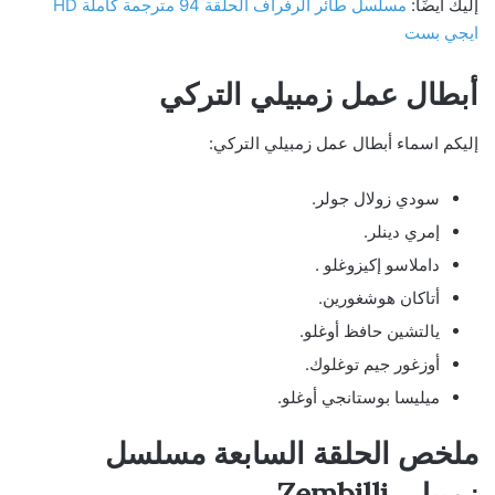
إليك أيضًا:
مسلسل طائر الرفراف الحلقة 94 مترجمة كاملة HD
ايجي بست
أبطال عمل زمبيلي التركي
إليكم اسماء أبطال عمل زمبيلي التركي:
سودي زولال جولر.
إمري دينلر.
داملاسو إكيزوغلو .
أتاكان هوشغورين.
يالتشين حافظ أوغلو.
أوزغور جيم توغلوك.
ميليسا بوستانجي أوغلو.
ملخص الحلقة السابعة مسلسل
زمبيلي Zembilli