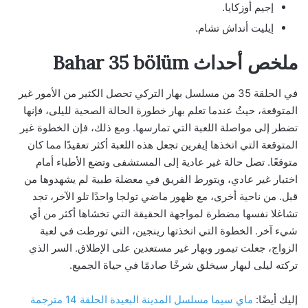
إجيم أوزكايا.
إيليت أنداش تشام.
ملخص أحداث Bahar 35 bölüm
في الحلقة 35 من مسلسل بهار التركي تحصل الكثير من الأمور غير
المتوقعة، حيثُ عندما تعلم بهار خطورة الحالة الصحية لليلى، فإنها
تضطر إلى مواصلة اللعبة التي تمارسها. ومع ذلك، فإن الخطوة غير
المتوقعة التي اتخذها إيفرين تجعل هذه اللعبة أكثر تعقيدًا مما كان
متوقعًا. تصل حالة غير عادية إلى المستشفى وتضع الأطباء أمام
اختبار غير عادي، ويتورط الفريق في معضلة طبية لم يشهدوها من
قبل. من ناحية أخرى، مع ظهور ماضي تولجا واحدًا تلو الآخر، تجد
تشاغلا نفسها مضطرة لمواجهة الحقيقة التي تخشاها أكثر من أي
شيء آخر. الخطوة التي اتخذتها رينجين، التي تورطت في لعبة
الزواج، جعلت تيمور وبهار غير مستعدين على الإطلاق. السر الذي
تركته ليلى لبهار سيخلق شرخًا صادمًا في حياة الجميع.
إليك أيضًا:
ماي سيما مسلسل المدينة البعيدة الحلقة 14 مترجمة