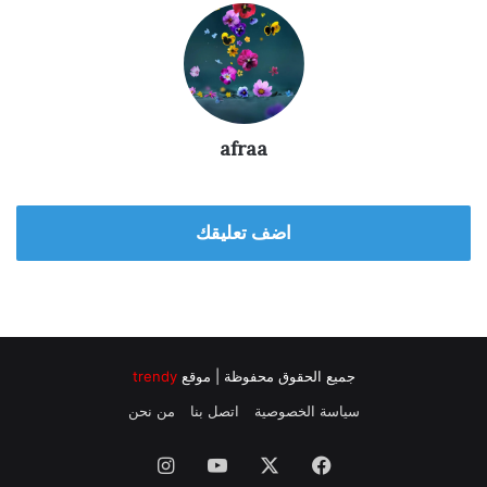
afraa
اضف تعليقك
جميع الحقوق محفوظة | موقع
trendy
سياسة الخصوصية
اتصل بنا
من نحن
فيسبوك
‫X
‫YouTube
انستقرام