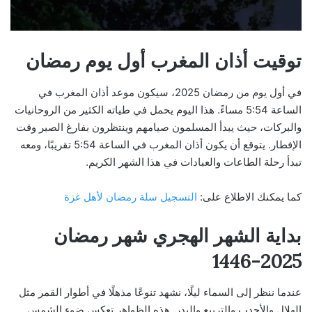
توقيت أذان المغرب أول يوم رمضان
في أول يوم من رمضان 2025، سيكون موعد أذان المغرب في
الساعة 5:54 مساءً. هذا اليوم يحمل في طياته الكثير من الروحانيات
والبركات، حيث يبدأ المسلمون صيامهم وينتظرون بفارغ الصبر وقت
الإفطار. يتوقع أن يكون أذان المغرب في الساعة 5:54 تقريبًا، ومعه
تبدأ رحلة الطاعات والعبادات في هذا الشهر الكريم.
كما يمكنك الاطلاع على:
التسجيل سلة رمضان لأهل غزة
بداية الشهر الهجري شهر رمضان
2025-1446
عندما ننظر إلى السماء ليلًا، نشهد تنوعًا مذهلًا في أطوار القمر مثل
الهلال والأحدب والتربيع والبدر. هذه الظواهر تعكس ضوء الشمس