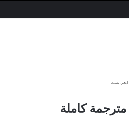
اي سيما.. مسلسل المشردون الحلقة 12 مترجمة كاملة