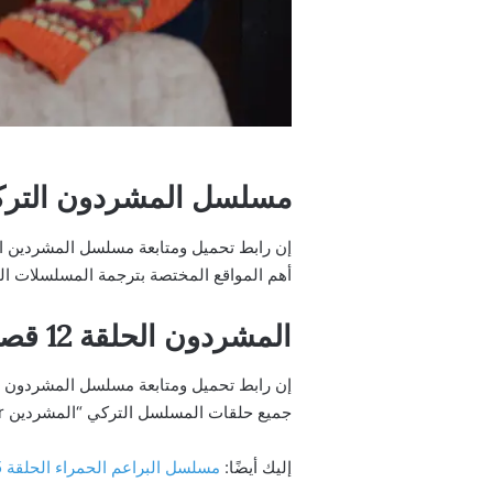
مسلسل المشردون التركي الحلقة 12 م
أهم المواقع المختصة بترجمة المسلسلات التر
المشردون الحلقة 12 قصة عشق
جميع حلقات المسلسل التركي “المشردين Sahipsizler” جودة ممتازة HD.
إليك أيضًا:
مسلسل البراعم الحمراء الحلقة 35 مترجمة كاملة