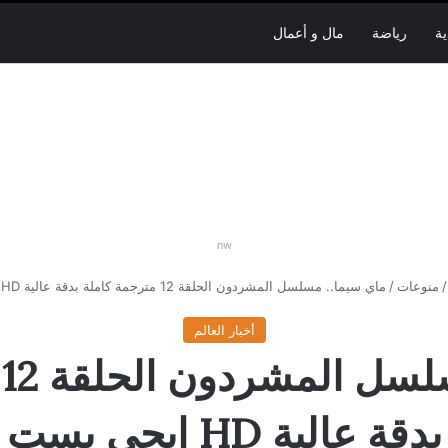
ية
رياضة
مال و أعمال
nw
/
منوعات
/
ماي سيما.. مسلسل المشردون الحلقة 12 مترجمة كاملة بدقة عالية HD ايجي بست
أخبار العالم
م
بدقة عالية HD ايجي بست