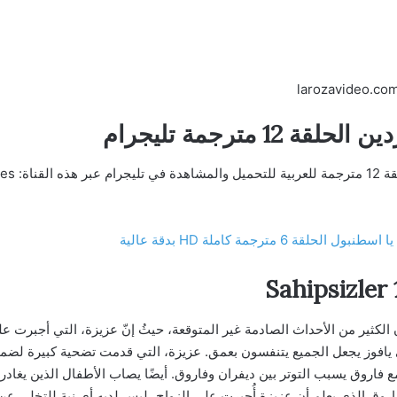
 مترجمة تليجرام
 6 مترجمة كاملة HD بدقة عالية
سل المشردون الكثير من الأحداث الصادمة غير المتوقعة، حيثُ إنّ عزيزة، التي أج
 يافوز يجعل الجميع يتنفسون بعمق. عزيزة، التي قدمت تضحية كبيرة لضما
مع فاروق يسبب التوتر بين ديفران وفاروق. أيضًا يصاب الأطفال الذين يغادر
 فاروق الذي يعلم أن عزيزة أُجبرت على الزواج، ليس لديه أي نية للتخلي ع