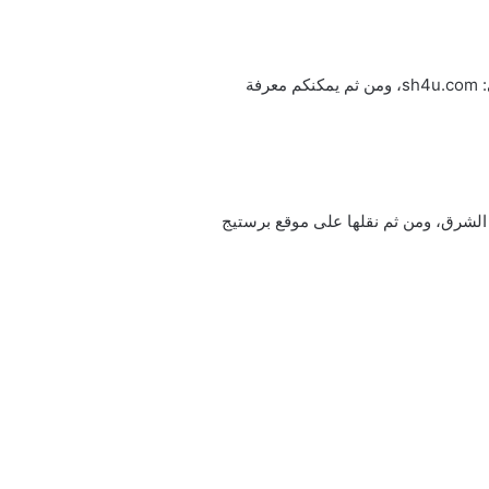
يمكن تحميل ومتابعة مسلسل المشردون الحلقة 12 مترجمة ومدبلجة للعربية عبر موقع شَاهد فور يو من الرابط الأصلي: sh4u.com، ومن ثم يمكنكم معرفة
الشرق، ومن ثم نقلها على موقع برستيج