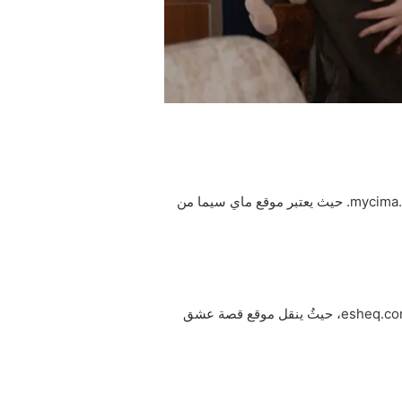
إن رابط تحميل ومتابعة مسلسل المشردين التركي الحلقة 12 الثانية عشر مترجمة للعربية ماي سيما هو كما يلي: mycima.com. حيث يعتبر موقع ماي سيما من
إن رابط تحميل ومتابعة مسلسل المشردون الحلقة 12 الثانية عشر مترجمة ومدبلجة للعربية من موقع قصة عشق هو esheq.com، حيثُ ينقل موقع قصة عشق