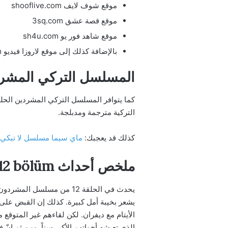
موقع شوف لايف shooflive.com
موقع قصة عشق 3sq.com
موقع شاهد فور يو sh4u.com
بالإضافة كذلك إلى موقع لاروزا فيديو larozavideo.com
المسلسل التركي المشردين الحلقة 12
التركية مترجمة ومدبلجة.
كذلك قد يعجبك:
ماي سيما مسلسل لا تبكي يا اسطنبول الحلقة
ملخص أحداث Sahipsizler 12 bölüm
يحدث في الحلقة 12 من مسل
يشعر بخيبة أمل كبيرة. كذلك إن القبض على
الأيتام مع ديفران. لكن لقاءهم غير المتوقع 
الذي تعيشه أخواتهم الأكبر سناً. ومن ثم إنّ