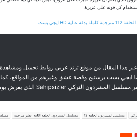
استخدام كل قوته على عزيزة.
لية HD ايجي بست
 عبر هذا المقال من موقع ترند عربي روابط تحميل ومشاه
سيما ايجي بست برستيج وقصة عشق وغيرهم من المواقع، كم
ركي Sahipsizler الذي يعرض يوم الأربعاء على قناة ستار.
ركي
مسلسل المشردون الحلقة 12
مسلسل المشردون الحلقة الثانية عشر مترجمة
مسلسل 
بينتيريست
‏Reddit