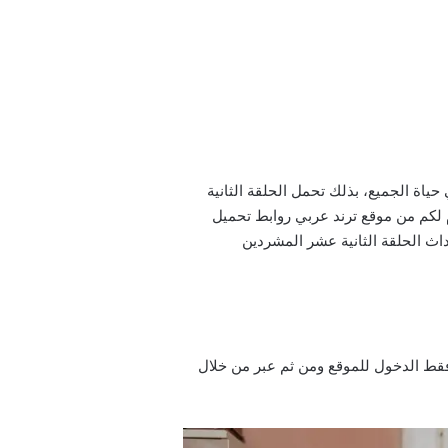
ي ظهرت في حياة الجميع، بذلك تحمل الحلقة الثانية
فتها كاملة سنقدّم لكم من موقع ترند عربي روابط تحميل
كامل لأحداث الحلقة الثانية عشر المشردين
سل المشردين الحلقة 12 مترجمة للعربية إيجي بست هو كما يلي: egybest.com. عليكم فقط الدخول للموقع ومن ثم عبر من خلال