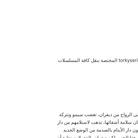
كما يتوافر المسلسل التركي المشردين الحلقة 12 مترجمة للعربية للتحميل والمشاهدة في تليجرام عبر هذه القناة: torkyseries المختصة بنقل كافة المسلسلات
برت على الزواج من ديفران، تغضب سيمو وتتركه
ن سلامة أشقائها، تذهب لاستلامهم من دار
ون دار الأيتام بالصدمة من الوضع الجديد
ن هذا الحب. لكن ديفران، الذي لا يستطيع أن