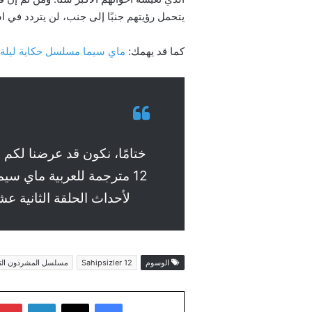
يتحمل رؤيتهم جنبًا إلى جنب، لن يتردد في 
كما قد يهمك:
ماي سيما مسلسل حكاية ليلة الحلقة 112 مترجمة كاملة بدقة عا
ختامًا، نكون قد عرضنا لكم
12 مترجمة للعربية ماي 
لأحداث الحلقة الثانية عشر مسلسل المشردون الت
الوسوم
Sahipsizler 12
مسلسل المشردون الت
فيسبوك
‫X
لينكدإن