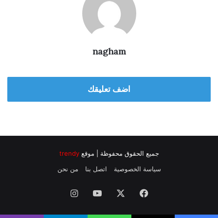
nagham
اضف تعليقك
جميع الحقوق محفوظة | موقع
trendy
سياسة الخصوصية
اتصل بنا
من نحن
فيسبوك
‫X
‫YouTube
انستقرام