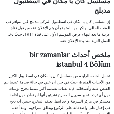
مسلسل كان يا مكان في اسطنبول
مدبلج
إن مسلسل كان يا مكان في اسطنبول التركي مدبلج غير متوافر في
الوقت الحالي، ولكن من المتوقع أن يتم الإعلان عنه من قبل قناة
عربية ما بعد انتهاء عرض الموسم الأول على قناة TRT1، حيثُ دخل
العمل الترند منذ بدء الإعلان عنه.
ملخص أحداث bir zamanlar
istanbul 4 Bölüm
تحمل الحلقة الرابعة من مسلسل كان يا مكان في اسطنبول الكثير
من الأحداث المثيرة، حيثُ في حين أن علي في حالة صدمة عندما يتم
القبض عليه وأصدقائه، فإنه يصاب بصدمة أكبر عندما يخرج بوسات
دون أي تردد. تخبر سربيل المخرج تشيتين أنها لن تغادر دون إقامة
معسكر في مركز الشرطة وأخذ ابنها. يعتقد المخرج جيتين أنه نجح
في إجبار علي وأصدقائه على الركوع ويطلق سراحهم. وتبدأ هذه
الأحداث رسميًا حربًا بين الطرفين، وهذه الحرب لها جبهة أخرى: