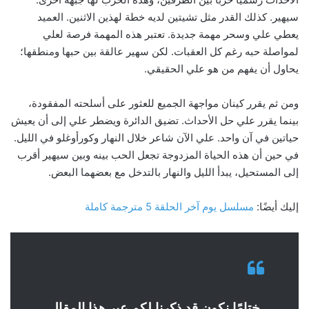
سيهير. كذلك القدر مثل تشيتين لديه خطة لهذين الاثنين. العميد
يعطي علي وسحر مهمة جديدة. تعتبر هذه المهمة فرصة لعلي
لمواصلة حبه رغم كل العقبات. لكن سهير عالقة بين حبها ومنطقها؛
يحاول أن يفهم من هو علي الحقيقي.
ومن ثم يقرر كينان مواجهة الجميع للعثور على أسلحته المفقودة،
بينما يقرر علي حل الأحداث. تضيق الدائرة ويضطر علي إلى أن يعيش
حياتين في آن واحد. علي الآن شاعر خلال النهار وكورأوغلو في الليل.
في حين أن هذه الحياة المزدوجة تجعل الحب بينه وبين سيهير أقرب
إلى المستحيل، يبدأ الليل والنهار بالتدخل مع بعضهما البعض.
إليك أيضًا:
مسلسل يوم آخر الحلقة 5 مترجمة كاملة
ختامًا نكون قد ذكرنا لكم عبر هذا المقال