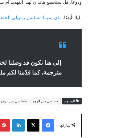
ودوغا. هل ستخضع هاندان لهذا التهديد أم 
إليك أيضًا:
ماي سيما مسلسل زمبيلي الحلقة 9 مترجمة كاملة بدقة عالية HD ايجي 
مترجمة، كما قدّمنا لكم ملخص
الوسوم
مسلسل دين الروح
مسلسل دين الروح ا
فيسبوك
‫X
لينكدإن
شاركها