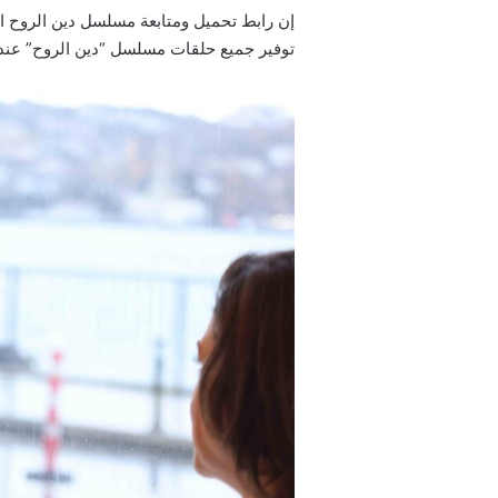
توفير جميع حلقات مسلسل “دين الروح” عند عرضه على قناة 