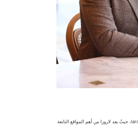
إن رابط تحميل ومتابعة مسلسل دين الروح الحلقة 11 الحادية عشر مترجمة للعربية لاروزا فيديو هو كما يلي: laroza.video، حيثُ يعد لاروزا من أهم المواقع التابعة