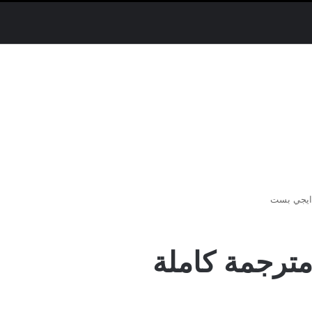
 سيما.. مسلسل دين الروح الحلقة 11 مترجمة كاملة