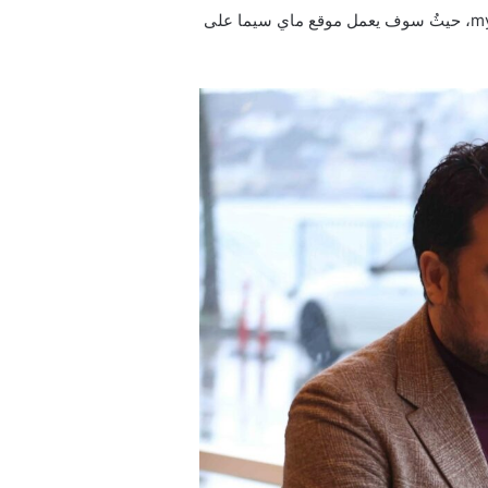
إن رابط تحميل ومتابعة مسلسل دين الروح الحلقة 11 الحادية عشر مترجمة للعربية ماي سيما هو كما يلي: mycima.com، حيثُ سوف يعمل موقع ماي سيما على