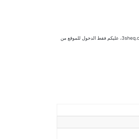
إن رابط تحميل ومشاهدة المسلسل التركي الجديد دين الروح الحلقة الحادية عشر مترجمة للعربية قصة عشق هو: 3sheq.com، عليكم فقط الدخول للموقع من