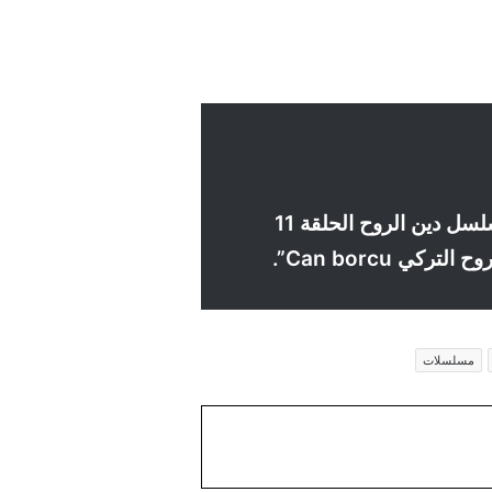
إلى هنا نكون قد وصلنا لختام مقالنا وعرضنا لكم من خلاله روابط تحميل ومشاهدة مسلسل دين الروح الحلقة 11
Can borcu”.
مسلسلات