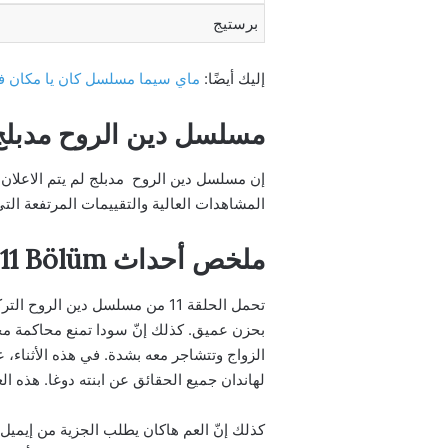
برستيج
إليك أيضًا:
ماي سيما مسلسل كان يا مكان في اسطنبول الحلقة
مسلسل دين الروح مدبلج
إن مسلسل دين الروح مدبلج لم يتم الاعلان 
المشاهدات العالية والتقييمات المرتفعة ال
ملخص أحداث Can borcu 11 Bölüm
تحمل الحلقة 11 من مسلسل دين ال
بحزن عميق. كذلك إنّ سودا تمنع محاكمة محمد
الزواج وتتشاجر معه بشدة. في هذه الأثناء، 
لهاندان جميع الحقائق عن ابنته دوغا. هذه الع
كذلك إنّ العم هاكان يطلب الجزية من إيميل