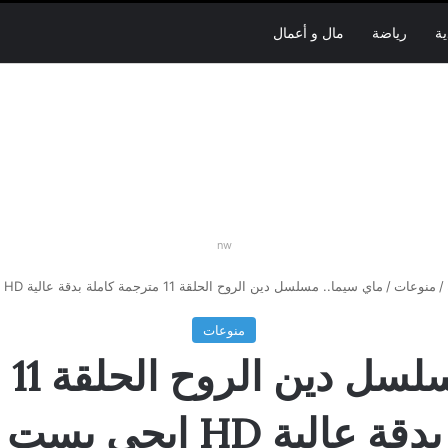
ية
رياضة
مال و أعمال
nw
/
منوعات
/
ماي سيما.. مسلسل دين الروح الحلقة 11 مترجمة كاملة بدقة عالية HD ايجي بست
منوعات
ماي
بدقة عالية HD ايجي بست