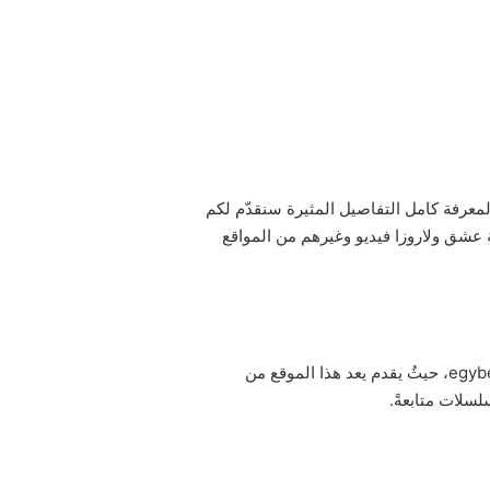
ة السابقة، ولمعرفة كامل التفاصيل المثيرة سنقدّم لكم
لعربية ماي سيما ايجي بست وقصة عشق ولاروزا فيديو وغيرهم من المواقع
إن رابط تحميل ومشاهدة مسلسل دين الروح الحلقة 11 الحادية عشر مترجمة للعربية ايجي بست هو كما يلي: egybest.com، حيثُ يقدم يعد هذا الموقع من
لسلات متابعةً.