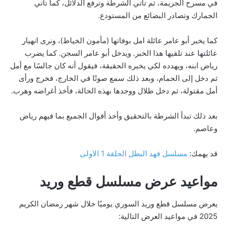
في مسرح الجريمة، ثم تأتي الشرطة وترفع الدلائل، كما تأتي
الجمارك وتصادر البضائع من المستودع.
كما يخبر أبو عامر عائلة امل بوفاتها (مأمون الخياط)، ونرى انهيار
عائلتها عند تلقيها هذا الخبر. ويدخل أبو عامر السجن. كما يضرب
رياض ابنه، ويهدده لكي يخبره الحقيقة، فيقول أنه كان جالسًا مع أمل
ثم دخل إلى الحمام، وبعد ذلك سمع صوتًا في الخارج، فخرج ورأى
أمل مقتولة، ثم دخل طلال ووجدها بهذه الحالة، فأخذ أغراضه وهرب.
بعد ذلك تبدأ الشرطة بالتحقيق وأخذ أقوال الجميع بما فيهم رياض
وعاصم.
قد يهمك:
مسلسل فهد البطل الحلقة 1 الاولى
مواعيد عرض مسلسل قطع وريد
يعرض مسلسل قطع وريد السوري يوميًا خلال شهر رمضان الكريم
2025 في مواعيد العرض التالية: