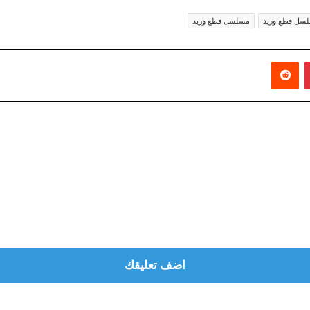
سل قطع وريد
مسلسل قطع وريد
بينتيريست
‏Reddit
اضف تعليقك