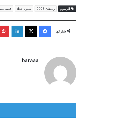
الوسوم
رمضان 2025
سلوم حداد
قصة مسل
فيسبوك
‫X
لينكدإن
شاركها
baraaa