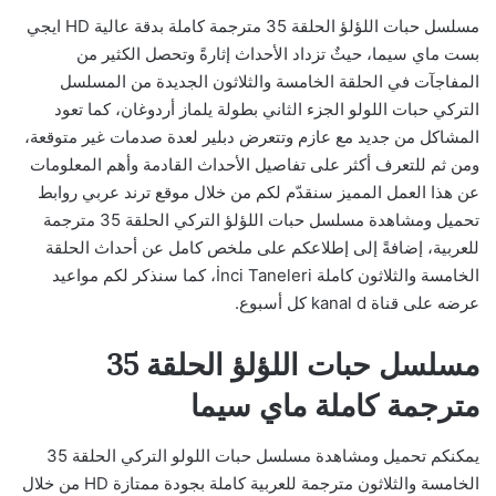
مسلسل حبات اللؤلؤ الحلقة 35 مترجمة كاملة بدقة عالية HD ايجي
بست ماي سيما، حيثٌ تزداد الأحداث إثارةً وتحصل الكثير من
المفاجآت في الحلقة الخامسة والثلاثون الجديدة من المسلسل
التركي حبات اللولو الجزء الثاني بطولة يلماز أردوغان، كما تعود
المشاكل من جديد مع عازم وتتعرض دبلير لعدة صدمات غير متوقعة،
ومن ثم للتعرف أكثر على تفاصيل الأحداث القادمة وأهم المعلومات
عن هذا العمل المميز سنقدّم لكم من خلال موقع ترند عربي روابط
تحميل ومشاهدة مسلسل حبات اللؤلؤ التركي الحلقة 35 مترجمة
للعربية، إضافةً إلى إطلاعكم على ملخص كامل عن أحداث الحلقة
الخامسة والثلاثون كاملة İnci Taneleri، كما سنذكر لكم مواعيد
عرضه على قناة kanal d كل أسبوع.
مسلسل حبات اللؤلؤ الحلقة 35
مترجمة كاملة ماي سيما
يمكنكم تحميل ومشاهدة مسلسل حبات اللولو التركي الحلقة 35
الخامسة والثلاثون مترجمة للعربية كاملة بجودة ممتازة HD من خلال