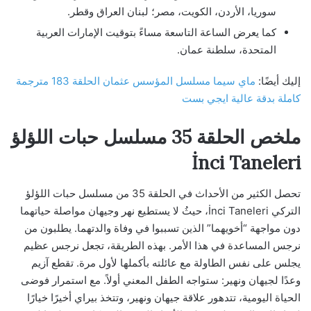
سوريا، الأردن، الكويت، مصر؛ لبنان العراق وقطر.
كما يعرض الساعة التاسعة مساءً بتوقيت الإمارات العربية
المتحدة، سلطنة عمان.
إليك أيضًا:
ماي سيما مسلسل المؤسس عثمان الحلقة 183 مترجمة
كاملة بدقة عالية ايجي بست
ملخص الحلقة 35 مسلسل حبات اللؤلؤ
İnci Taneleri
تحصل الكثير من الأحداث في الحلقة 35 من مسلسل حبات اللؤلؤ
التركي İnci Taneleri، حيثُ لا يستطيع نهر وجيهان مواصلة حياتهما
دون مواجهة “أخويهما” الذين تسببوا في وفاة والدتهما. يطلبون من
نرجس المساعدة في هذا الأمر. بهذه الطريقة، تجعل نرجس عظيم
يجلس على نفس الطاولة مع عائلته بأكملها لأول مرة. تقطع آزيم
وعدًا لجيهان ونهير: ستواجه الطفل المعني أولاً. مع استمرار فوضى
الحياة اليومية، تتدهور علاقة جيهان ونهير، وتتخذ بيراي أخيرًا خيارًا