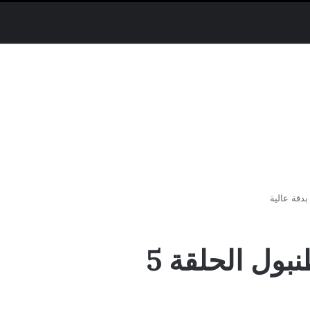
ماي سيما.. مسلسل كان يا مكان في اسطنبول الحلقة 5