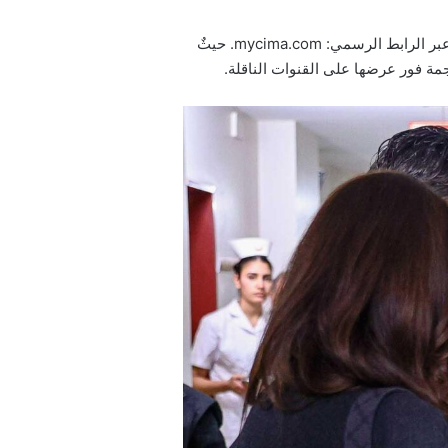
بإمكانكم تنزيل ومتابعة مسلسل كان يا مكان في اسطنبول الحلقة الخامسة مترجمة للعربية من خلال موقع ماي سيما عبر الرابط الرسمي: mycima.com. حيثٌ
مة فور عرضها على القنوات الناقلة.