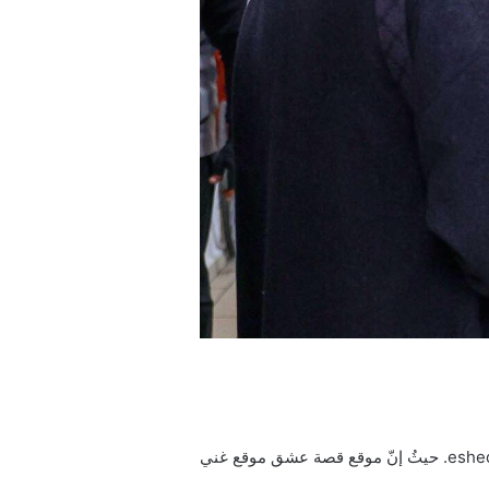
يمكن متابعة وتنزيل كان يا مكان في اسطنبول الحلقة 5 مترجمة للعربية قصة عشق بدقة عالية HD عبر الرابط: esheq.com. حيثُ إنّ موقع قصة عشق موقع غني