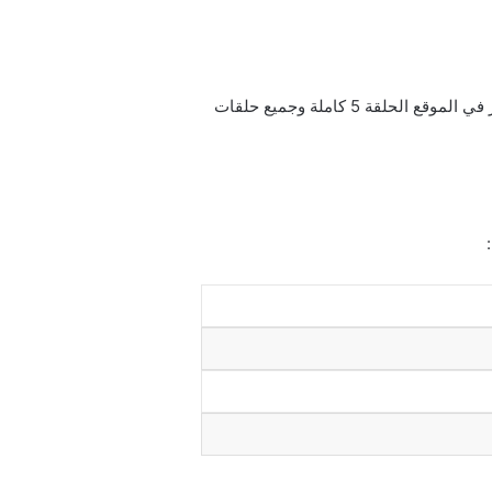
إن رابط الحلقة الخامسة مسلسل كان يا مكان في اسطنبول مترجم للعربية لاروزا فيديو هو laroza.video. حيثُ يتوافر في الموقع الحلقة 5 كاملة وجميع حلقات