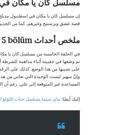
مسلسل كان يا مكان في 
إن مسلسل كان يا مكان في اسطنبول مدبلج غ
قصة عشق وبرستيج وغيرهم، كما من الجدير ب
ملخص أحداث bir zamanlar istanbul 5 bölüm
في الحلقة الخامسة من مسلسل كان يا مكان 
تم وضعها في حقيبته أثناء مداهمة للشرطة أ
على نصيبها من هذا الوضع. كذلك على الرغم م
وإنّ سهير ليست الوحيدة التي تعاني من هذه ا
المساعدة غير المتوقعة إلى علي. رغم أن 
إليك أيضًا:
ماي سيما مسلسل حبات اللؤلؤ الحلقة 35 مترجمة كاملة بدقة عالية 