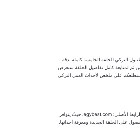
مكان في اسطنبول التركي الحلقة الخامسة كاملة بدقة
ومن ثم لمتابعة كامل تفاصيل الحلقة سنعرض
ن يا مكان في اسطنبول الحلقة 5 مترجمة للعربية. كذلك سنطلعكم على ملخص لأحداث العمل التركي
تستطيعون تحميل ومشاهدة مسلسل كان يا مكان في اسطنبول الحلقة الخامسة مترجمة للعربية ايجي بست عبر هذا الرابط الأصلي: egybest.com. حيثٌ يتوافر