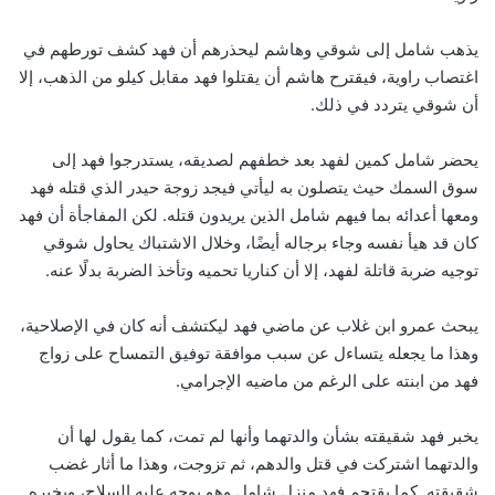
يذهب شامل إلى شوقي وهاشم ليحذرهم أن فهد كشف تورطهم في
اغتصاب راوية، فيقترح هاشم أن يقتلوا فهد مقابل كيلو من الذهب، إلا
أن شوقي يتردد في ذلك.
يحضر شامل كمين لفهد بعد خطفهم لصديقه، يستدرجوا فهد إلى
سوق السمك حيث يتصلون به ليأتي فيجد زوجة حيدر الذي قتله فهد
ومعها أعدائه بما فيهم شامل الذين يريدون قتله. لكن المفاجأة أن فهد
كان قد هيأ نفسه وجاء برجاله أيضًا، وخلال الاشتباك يحاول شوقي
توجيه ضربة قاتلة لفهد، إلا أن كناريا تحميه وتأخذ الضربة بدلًا عنه.
يبحث عمرو ابن غلاب عن ماضي فهد ليكتشف أنه كان في الإصلاحية،
وهذا ما يجعله يتساءل عن سبب موافقة توفيق التمساح على زواج
فهد من ابنته على الرغم من ماضيه الإجرامي.
يخبر فهد شقيقته بشأن والدتهما وأنها لم تمت، كما يقول لها أن
والدتهما اشتركت في قتل والدهم، ثم تزوجت، وهذا ما أثار غضب
شقيقته. كما يقتحم فهد منزل شامل وهو يوجه عليه السلاح، ويخبره