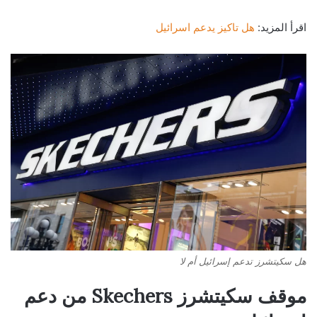
اقرأ المزيد:
هل تاكيز يدعم اسرائيل
هل سكيتشرز تدعم إسرائيل أم لا
موقف سكيتشرز Skechers من دعم