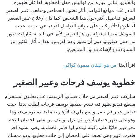
والفيديو الثاني عبارة عن كواليس حفل الخطوبة. لذا فإن ظهوره
النادر على مواقع التواصل أثار فضول الجماهير ومتابعي عبير الصغير
ليعرفوا تفاصيل أكثر حول هذا الشخص. كما كان لإعلان عبير الصغير
لخطوبتها تأثير كبير على مواقع التواصل الاجتماعي، حيث ضجت
السوشل ميديا لمعرفة من هو العريس لأنها في البداية شاركت صور
من حفل خطوبتها دون أن تظهر وجه العريس، هذا ما أثار الكثير من
التساؤلات والإشاعات بين المتابعين.
اقرأ أيضًا:
من هو الفنان ميمون كواكي
خطوبة يوسف فرحات وعبير الصغير
شاركت عبير الصغير من خلال حسابها الرسمي على تطبيق انستجرام
مقطع فيديو يظهر فيه تقدم خطيبها يوسف فرحات لطلب يدها. حيث
تجلس عبير في حقل واسع مليء بالأزهار بينما يتقدم يوسف نحوها
وهو على ظهر حصان أبيض. ثم ينزل يوسف من على الحصان ليتجه
نحو عبير جاثيًا على ركبته ليقدم لها خاتم الخطوبة. وفي مشهد آخر
ظهرت عبير وهي تصعد على الحصان إلى جانب خطيبها وهو ممسك