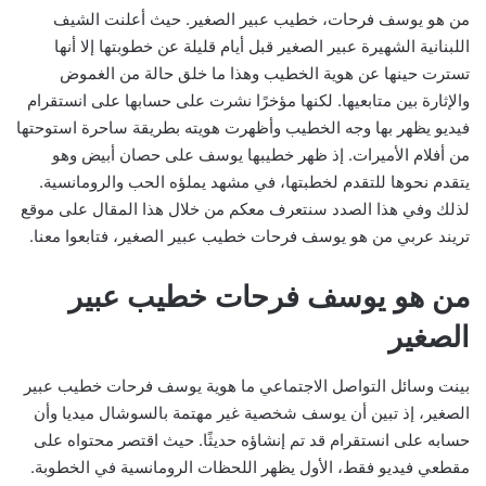
من هو يوسف فرحات، خطيب عبير الصغير. حيث أعلنت الشيف
اللبنانية الشهيرة عبير الصغير قبل أيام قليلة عن خطوبتها إلا أنها
تسترت حينها عن هوية الخطيب وهذا ما خلق حالة من الغموض
والإثارة بين متابعيها. لكنها مؤخرًا نشرت على حسابها على انستقرام
فيديو يظهر بها وجه الخطيب وأظهرت هويته بطريقة ساحرة استوحتها
من أفلام الأميرات. إذ ظهر خطيبها يوسف على حصان أبيض وهو
يتقدم نحوها للتقدم لخطبتها، في مشهد يملؤه الحب والرومانسية.
لذلك وفي هذا الصدد سنتعرف معكم من خلال هذا المقال على موقع
تريند عربي من هو يوسف فرحات خطيب عبير الصغير، فتابعوا معنا.
من هو يوسف فرحات خطيب عبير
الصغير
بينت وسائل التواصل الاجتماعي ما هوية يوسف فرحات خطيب عبير
الصغير، إذ تبين أن يوسف شخصية غير مهتمة بالسوشال ميديا وأن
حسابه على انستقرام قد تم إنشاؤه حديثًا. حيث اقتصر محتواه على
مقطعي فيديو فقط، الأول يظهر اللحظات الرومانسية في الخطوبة.