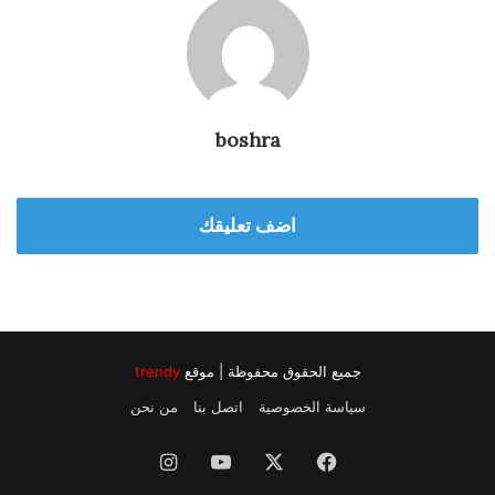
boshra
اضف تعليقك
جميع الحقوق محفوظة | موقع
trendy
سياسة الخصوصية
اتصل بنا
من نحن
فيسبوك
‫X
‫YouTube
انستقرام