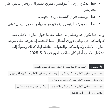
خط الدفاع: إزجان أليوكسي، ميريح ديميرال، روجر إيبانيز، علي
مجرشي.
خط الوسط: فران كيسييه، زياد الجهني.
خط الهجوم: جالينو، روبرتو فيرمينو، رياض محرز، إيفان توني.
وإلى هنا نكون قد وصلنا إلى ختام مقالنا حول مباراة الاهلي ضد
كاواساكي في نهائي دوري أبطال آسيا للنخبة. إذ تعرفنا على موعد
مباراة الأهلي وكاواساكي والقنوات الناقلة لها، كذلك وصولًا إلى
تشكيل الأهلي أمام كاواساكي اليوم في 3-5-2025.
الوسوم
القنوات الناقلة لمباراة الاهلي ضد كاواساكي اليوم
بث مباشر تشكيل الاهلي ضد كاواساكي
بث مباشر تشكيل الاهلي ضد كاواساكي تويتر
بث مباشر تشكيل الاهلي ضد كاواساكي كورة لايف
بث مباشر تشكيل الاهلي ضد كاواساكي يلا شوت
تشكيل الاهلي ضد كاواساكي
نهائي دوري أبطال آسيا للنخبة