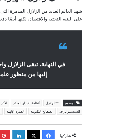
على البنية التحتية والاقتصاد، لكنها أيضًا 
في النهاية، تبقى الزلازل وا
إليها من منظور علمي
الوسوم
**الزلازل
أنظمة الإنذار المبكر
الآثار
السيسموغراف
الصفائح التكتونية
القدرة الإلهية
ا
فيسبوك
‫X
لينكدإن
شاركها