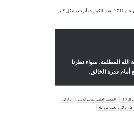
شهد العالم العديد من الزلازل المدمرة التي غيرت مسار التاريخ، مثل زلزال سان فرانسيسكو عام 1906 وزلزال اليابان عام 2011. هذه الكوارث أثرت بشكل كبير
ة الله المطلقة. سواء نظرنا
 أمام قدرة الخالق.
ي للزلازل
التفسير العلمي مقابل الديني
الزلزال
هل الزلازل غضب من الله