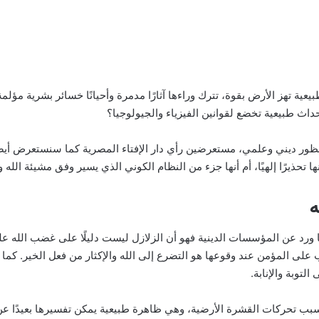
يعية تهز الأرض بقوة، تترك وراءها آثارًا مدمرة وأحيانًا خسائر بشرية مؤل
اث طبيعية تخضع لقوانين الفيزياء والجيولوجيا؟
ور ديني وعلمي، مستعرضين رأي دار الإفتاء المصرية كما سنستعرض أيضً
 تحذيرًا إلهيًا، أم أنها جزء من النظام الكوني الذي يسير وفق مشيئة الله 
ه
ورد عن المؤسسات الدينية فهو أن الزلازل ليست دليلًا على غضب الله على 
 المؤمن عند وقوعها هو التضرع إلى الله والإكثار من فعل الخير. كما أن ا
لتوبة والإنابة.
بسبب تحركات القشرة الأرضية، وهي ظاهرة طبيعية يمكن تفسيرها بعيدًا عن ا