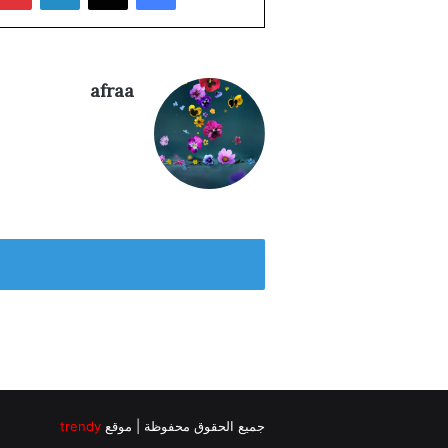
afraa
جميع الحقوق محفوظة | موقع
trendy