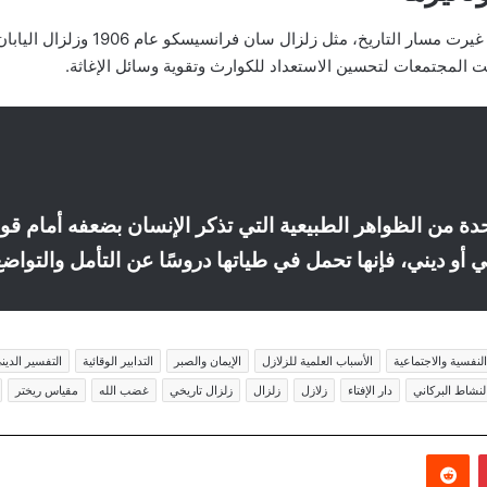
دفعت المجتمعات لتحسين الاستعداد للكوارث وتقوية وسائل الإغاثة.
حدة من الظواهر الطبيعية التي تذكر الإنسان بضعفه أمام قو
 أو ديني، فإنها تحمل في طياتها دروسًا عن التأمل والتواضع
 النفسية والاجتماعية
الأسباب العلمية للزلازل
الإيمان والصبر
التدابير الوقائية
التفسير الدين
لنشاط البركاني
دار الإفتاء
زلازل
زلزال
زلزال تاريخي
غضب الله
مقياس ريختر
بينتيريست
‏Reddit