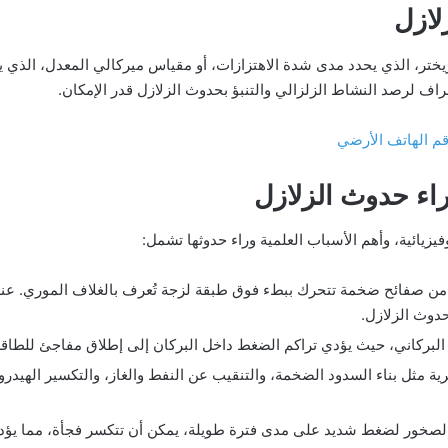
لازل
تر، الذي يحدد مدى شدة الاهتزازات، أو مقياس ميركالي المعدل، الذي يق
ف لرصد النشاط الزلزالي والتنبؤ بحدوث الزلازل قدر الإمكان.
قم الهاتف الأرضي
راء حدوث الزلازل
يزيائية، وأهم الأسباب العلمية وراء حدوثها تشمل:
من صفائح ضخمة تتحرك ببطء فوق طبقة لزجة تُعرف بالغلاف الموري. عندما
حدوث الزلازل.
البركاني، حيث يؤدي تراكم الضغط داخل البركان إلى إطلاق مفاجئ للطاقة
ية مثل بناء السدود الضخمة، والتنقيب عن النفط والغاز، والتكسير الهيد
الصخور لضغط شديد على مدى فترة طويلة، يمكن أن تتكسر فجأة، مما يؤدي