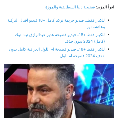
اقرأ المزيد:
فضيحة دنيا السطايفية والموزة
للكبار فقط.. فيديو جريمة تركيا كامل +18 فيديو اقبال التركية
وعائشة نور
للكبار فقط +18.. فيديو فضيحة هدير عبدالرازق تيك توك
(كامل) 2024 بدون حذف
للكبار فقط +18.. فيديو فضيحة ام اللول العراقية كامل بدون
حذف 2024 فضيحة ام الول