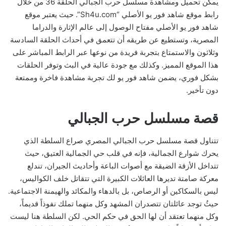
يمكن تحميل ومشاهدة مسلسل حرب الجبالي الحلقة 36 من خلال
رابط موقع شاهد فور يو الأصلي “Sh4u.com”. حيث يعتبر موقع
شاهد فور يو الأصلي مفتاح الوصول إلى عالم الإثارة والدراما
المصرية، وتستطيع عن طريقه أن تتعمق في أحداث الحلقة السادسة
وثلاثون والاستمتاع بتجربة فريدة من نوعها عبر الرابط المباشر على
هذا الموقع المميز. وكذلك مع جودة عالية في البث وتوفر الحلقات
بشكل فوري، يضمن شاهد فور يو لك تجربة مشاهدة فاخرة وممتعة
دون تأخير.
قصة مسلسل حرب الجبالي
تتناول قصة مسلسل حرب الجبالي المصري صراع السلطة الذي
يحرك شوارع الجمالية، فإنه في قلب حي الجمالية العتيق، حيث
تتداخل الأزقة الضيقة مع أصوات الباعة وأحاديث الجيران، تندلع
معركة صامتة تديرها العائلات الكبيرة التي تتقاتل خلف الكواليس،
ليس بالسكاكين أو الرصاص، بل بالدهاء والمكائد والهيمنة الاجتماعية.
حيثُ توجد عائلتان تتصدران المشهد وكل منهما تملك نفوذاً قديماً،
وكل منهما تعتقد أن لها الحق في حكم الحي. لكن السلطة هنا ليست