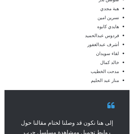
هبة مجدي
نسرين امين
هايدي كابوه
فردوس عبدالحميد
أشرف عبدالغفور
لقاء سويدان
خالد كمال
مدحت الخطيب
منار عبد الحليم
إلى هنا نكون قد وصلنا لختام مقالنا حول
روابط تحميل ومشاهدة مسلسل حرب