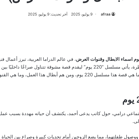
afraa
9 يوليو، 2025
آخر تحديث: 9 يوليو، 2025
، في عالم الدراما العربية، تبرز أعمال فن
شغاف القلوب. ومن بين هذه الأعمال المنتظرة، يأتي مسلسل “220 يوم” ليقدم قصة مشوقة
الأزواج في سعيهم لبناء مستقبل مشترك. فما هي قصة هذا مسلسل 220 يوم، ومن ه
220 يوم” في إطار اجتماعي درامي، حول كاتب يدعى أحمد، يكتشف أن حياته مهددة بسب
لى.
ة أحمد ووصول طفلتهما، مما يضع الزوجين أمام تحديات كبيرة وصراع بين الحيا