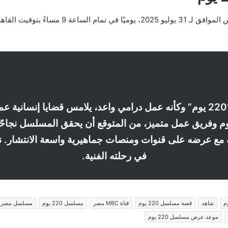
في الختام يبدو مسلسل “220 يوم” وكأنه عمل درامي واعد، يلامس قضايا إنس
م وفريق عمل متميز، من المتوقع أن يحقق المسلسل نجاحًا
مع عرضه على قنوات ومنصات جماهيرية واسعة الانتشار. ن
في رحلته الفنية.
شاهد
قصة مسلسل 220 يوم
قناة MBC مصر
مسلسل 220 يوم
مسلسل مصر
موعد عرض مسلسل 220 يوم