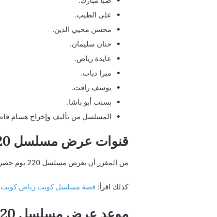
صبا مبارك.
علي الطيب.
محسن محيي الدين.
حنان سليمان.
عايدة رياض.
ميرا دياب.
يوسف رأفت.
بسنت أبو باشا.
المسلسل من تأليف وإخراج هشام فاض
قنوات عرض مسلسل 220 يوم
من المقرر أن يعرض مسلسل 220 يوم حصريًا على شاشة قناة MBC مصر، بالإضافة إلى عرضه على منصة “شاهد” الرقمية.
كذلك اقرأ:
قصة مسلسل كويت رياض كويت
موعد عرض مسلسل 220 يوم