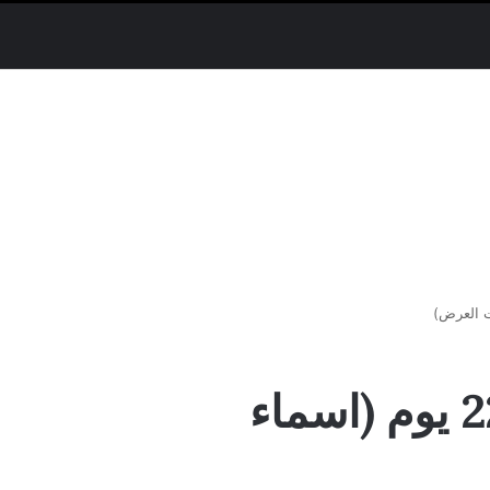
الحب أو العمل.. ما هي قصة مسلسل 220 يوم (اسماء