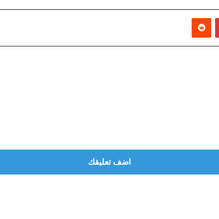
بينتيريست
‏Reddit
اضف تعليقك