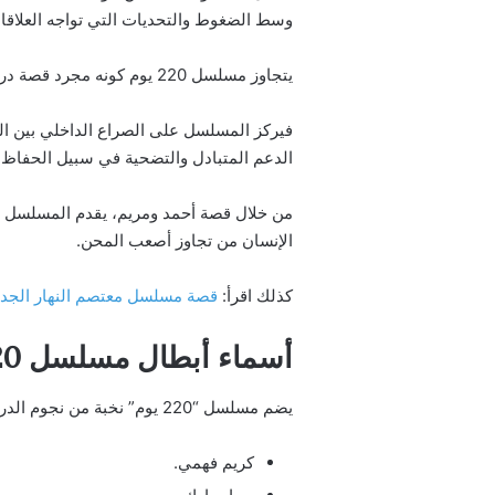
وسط الضغوط والتحديات التي تواجه العلاقا
يتجاوز مسلسل 220 يوم كونه مجرد قصة درامية رومانسية، ليقدم رسالة فنية عميقة تتناول تحديات الحياة الزوجية والعلاقات الإنسانية في ظل الظروف الصعبة.
فيركز المسلسل على الصراع الداخلي بين ال
الدعم المتبادل والتضحية في سبيل الحفاظ
من خلال قصة أحمد ومريم، يقدم المسلسل نمو
الإنسان من تجاوز أصعب المحن.
كذلك اقرأ:
قصة مسلسل معتصم النهار الجديد 
أسماء أبطال مسلسل 220 يوم
يضم مسلسل “220 يوم” نخبة من نجوم الدراما العربية، حيث يشارك في بطولة هذا العمل كل من:
كريم فهمي.