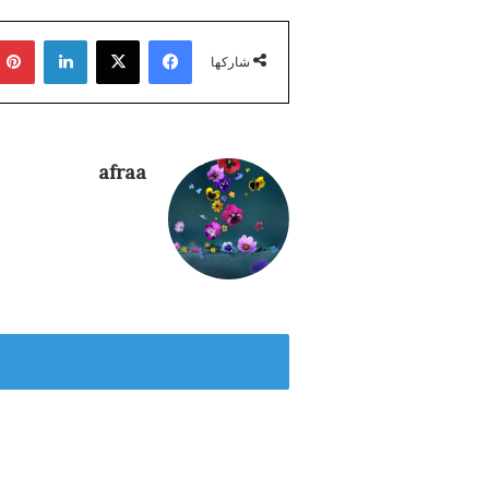
فيسبوك
‫X
لينكدإن
شاركها
afraa