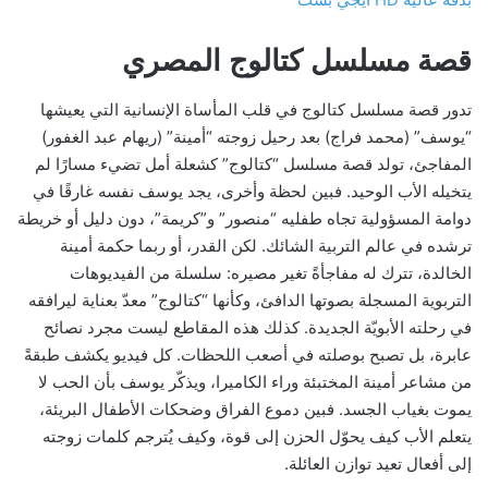
قصة مسلسل كتالوج المصري
تدور قصة مسلسل كتالوج في قلب المأساة الإنسانية التي يعيشها
“يوسف” (محمد فراج) بعد رحيل زوجته “أمينة” (ريهام عبد الغفور)
المفاجئ، تولد قصة مسلسل “كتالوج” كشعلة أمل تضيء مسارًا لم
يتخيله الأب الوحيد. فبين لحظة وأخرى، يجد يوسف نفسه غارقًا في
دوامة المسؤولية تجاه طفليه “منصور” و”كريمة”، دون دليل أو خريطة
ترشده في عالم التربية الشائك. لكن القدر، أو ربما حكمة أمينة
الخالدة، تترك له مفاجأةً تغير مصيره: سلسلة من الفيديوهات
التربوية المسجلة بصوتها الدافئ، وكأنها “كتالوج” معدّ بعناية ليرافقه
في رحلته الأبويّة الجديدة. كذلك هذه المقاطع ليست مجرد نصائح
عابرة، بل تصبح بوصلته في أصعب اللحظات. كل فيديو يكشف طبقةً
من مشاعر أمينة المختبئة وراء الكاميرا، ويذكّر يوسف بأن الحب لا
يموت بغياب الجسد. فبين دموع الفراق وضحكات الأطفال البريئة،
يتعلم الأب كيف يحوّل الحزن إلى قوة، وكيف يُترجم كلمات زوجته
إلى أفعال تعيد توازن العائلة.