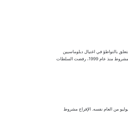
قًا، وجهت إليه تهم تتعلق بالتواطؤ في اغتيال دبلوماسيين
أميركيين وإسرائيليين في باريس عام 1982، ومحاولة اغتيال قنصل أميركي عام 1984. رغم استيفائه شروط الإفراج المشروط منذ عام 1999، رفضت السلطات
1 يوليو 2025، أصدرت محكمة الاستئناف الفرنسية قرارًا بالإفراج عن جورج عبدالله، على أن ينفذ الحكم في 25 يوليو من العام نفسه. الإفراج مشروط