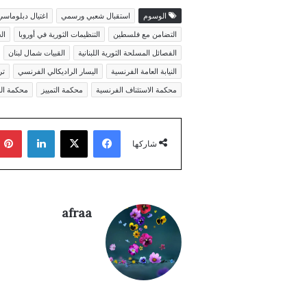
الوسوم
استقبال شعبي ورسمي
اغتيال دبلوماس
التضامن مع فلسطين
التنظيمات الثورية في أوروبا
ال
الفصائل المسلحة الثورية اللبنانية
القبيات شمال لبنان
النيابة العامة الفرنسية
اليسار الراديكالي الفرنسي
تر
محكمة الاستئناف الفرنسية
محكمة التمييز
محكمة الج
فيسبوك
‫X
لينكدإن
شاركها
afraa