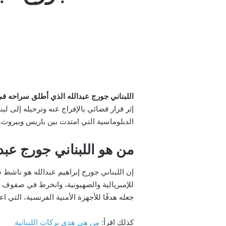
اللبناني جورج عبدالله الذي أطلق سراحه ف
إثر قرار قضائي بالإفراج عنه وترحيله إلى
الدبلوماسية التي امتدت بين باريس وبيروت.
من هو اللبناني جورج عبد
للإمبريالية والصهيونية، وانخرط في صفوف ال
جعله هدفًا للأجهزة الأمنية الفرنسية، التي اعتقلته عام 1984 وحكمت عليه بالسجن
كذلك اقرأ:
من هي هدى بركات اللبنانية