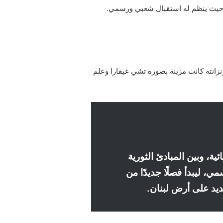
 حيث ينظم له استقبال شعبي ورسمي.
نزانته كانت مزينة بصورة تشي غيفارا وعلم
ية، وبين المبادئ الثورية
ي ورسمي، ليبدأ فصلًا جديدًا من
جديد على أرض لبنان.