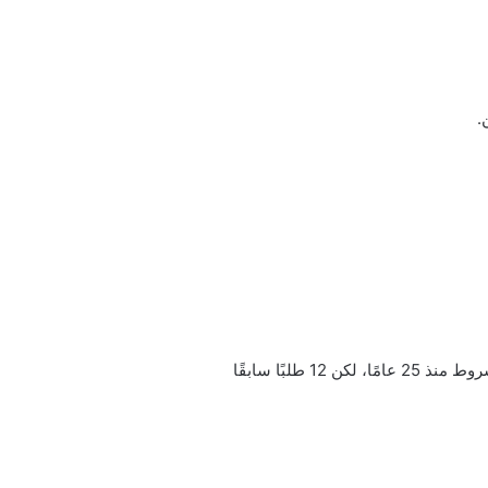
حكم عليه بالسجن مدى الحياة عام 1987 بتهمة التواطؤ في اغتيال دبلوماسيين عام 1982. وقد كان مؤهلاً للإفراج المشروط منذ 25 عامًا، لكن 12 طلبًا سابقًا