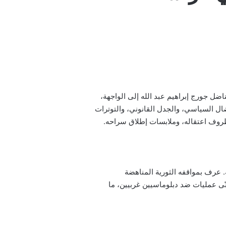
اضل جورج إبراهيم عبد الله إلى الواجهة،
ال السياسي، والجدل القانوني، والتوترات
ظروف اعتقاله، وملابسات إطلاق سراحه.
ات شمال لبنان، لعائلة مارونية. عرف بمواقفه الثورية المناهضة
نّى عمليات ضد دبلوماسيين غربيين، ما