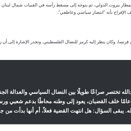
مطار بيروت الدولي، ثم يتوجه إلى مسقط رأسه في القبيات شمال لبنان
 الإفراج بأنه “انتصار سياسي وعاطفي”.
 فرنسا، وكان ينظر إليه كرمز للنضال الفلسطيني. وتجدر الإشارة إلى أن ز
ه تختصر صراعًا طويلًا بين النضال السياسي والعدالة الجنائ
الضغوط الدولية. بعد 41 عامًا خلف القضبان، يعود إلى وطنه محاطًا بدعم شعب
ه. يبقى السؤال: هل انتهت القضية فعلاً، أم أنها بدأت من 