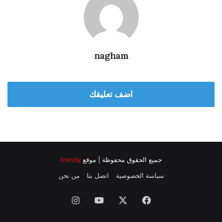
nagham
اضف تعليقك
جميع الحقوق محفوظة | موقع
trendy
سياسة الخصوصية
اتصل بنا
من نحن
فيسبوك
‫X
‫YouTube
انستقرام