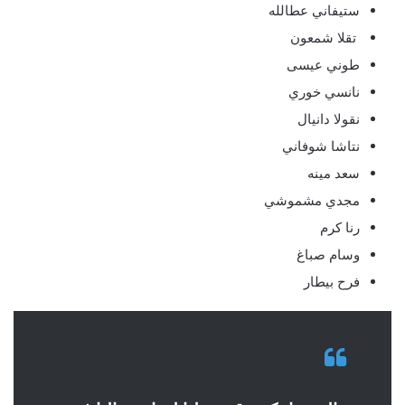
ستيفاني عطالله
تقلا شمعون
طوني عيسى
نانسي خوري
نقولا دانيال
نتاشا شوفاني
سعد مينه
مجدي مشموشي
رنا كرم
وسام صباغ
فرح بيطار