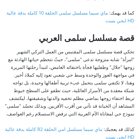
كما قد يهمك:
ماي سيما مسلسل سلمى الحلقة 10 كاملة بدقة عالية
HD ايجي بست
قصة مسلسل سلمى العربي
تحكي قصة مسلسل سلمى المقتبس من العمل التركي الشهير
“امرأة” شابه متزوجة تدعى “سلمى”، حيثُ تتحطم حياتها الهادئة مع
زوجها “جلال” وطفليها فجأة باختفائه الغامض، لتبدأ رحلتها المريرة
في مواجهة العوز والوحدة وسط حي شعبي تعود إليه كملاذ أخير.
وهنا، لا تكتفي سلمى بتحمل عبء تربية أطفالها وحيدة، بل تواجه
شبكة معقدة من الأسرار العائلية، حيث تطفو على السطح خيوط
تربط اختفاء زوجها بماضي مظلم تخفيه والدتها وشقيقتها، ليكتشف
المشاهد أن الخيانة قد تأتي من أقرب الأقربين. وبذلك تجسّد “سلمى”
نموذج حي لمعاناة الأم العربية التي ترفض الاستسلام رغم العواصف.
كذلك قد يعجبك:
ماي سيما مسلسل امي الحلقة 82 كاملة بدقة عالية
HD ايجي بست