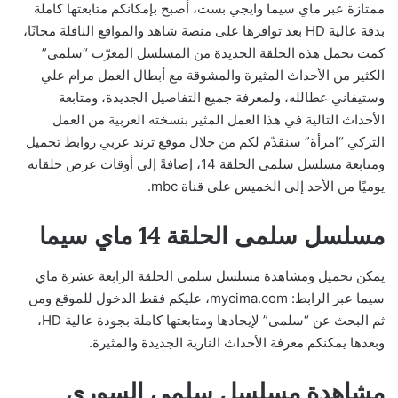
ممتازة عبر ماي سيما وايجي بست، أصبح بإمكانكم متابعتها كاملة
بدقة عالية HD بعد توافرها على منصة شاهد والمواقع الناقلة مجانًا،
كمت تحمل هذه الحلقة الجديدة من المسلسل المعرّب “سلمى”
الكثير من الأحداث المثيرة والمشوقة مع أبطال العمل مرام علي
وستيفاني عطالله، ولمعرفة جميع التفاصيل الجديدة، ومتابعة
الأحداث التالية في هذا العمل المثير بنسخته العربية من العمل
التركي “امرأة” سنقدّم لكم من خلال موقع ترند عربي روابط تحميل
ومتابعة مسلسل سلمى الحلقة 14، إضافةً إلى أوقات عرض حلقاته
يوميًا من الأحد إلى الخميس على قناة mbc.
مسلسل سلمى الحلقة 14 ماي سيما
يمكن تحميل ومشاهدة مسلسل سلمى الحلقة الرابعة عشرة ماي
سيما عبر الرابط: mycima.com، عليكم فقط الدخول للموقع ومن
ثم البحث عن “سلمى” لإيجادها ومتابعتها كاملة بجودة عالية HD،
وبعدها يمكنكم معرفة الأحداث النارية الجديدة والمثيرة.
مشاهدة مسلسل سلمى السوري