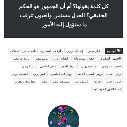
كل كلمة يقولها؟ أم أن الجمهور هو الحكم
الحقيقي؟ الجدل مستمر، والعيون تترقب
ما ستؤول إليه الأمور.
الوسوم
أخبار مصر
إيحاءات روبي
الإعلام المصري
الجدل حول الحفلات
الجمهور المصري
الفن والمسؤولية
الفنانة روبي
تريند مصر
تريندات مصر
تصريحات روبي
جنسية روبي
حرية التعبير
حفل العلمين
ديانة روبي
ردود الفعل
روبي السيرة الذاتية
روبي في العلمين
عمر روبي
فضيحة روبي
فن
فنانة
فنانين
فيديو روبي
مشاهير مصر
مصر
مطالبات بالعقاب
نقابة المهن الموسيقية