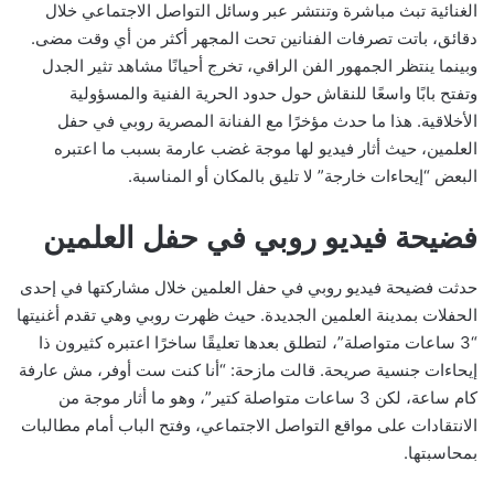
الغنائية تبث مباشرة وتنتشر عبر وسائل التواصل الاجتماعي خلال
دقائق، باتت تصرفات الفنانين تحت المجهر أكثر من أي وقت مضى.
وبينما ينتظر الجمهور الفن الراقي، تخرج أحيانًا مشاهد تثير الجدل
وتفتح بابًا واسعًا للنقاش حول حدود الحرية الفنية والمسؤولية
الأخلاقية. هذا ما حدث مؤخرًا مع الفنانة المصرية روبي في حفل
العلمين، حيث أثار فيديو لها موجة غضب عارمة بسبب ما اعتبره
البعض “إيحاءات خارجة” لا تليق بالمكان أو المناسبة.
فضيحة فيديو روبي في حفل العلمين
حدثت فضيحة فيديو روبي في حفل العلمين خلال مشاركتها في إحدى
الحفلات بمدينة العلمين الجديدة. حيث ظهرت روبي وهي تقدم أغنيتها
“3 ساعات متواصلة”، لتطلق بعدها تعليقًا ساخرًا اعتبره كثيرون ذا
إيحاءات جنسية صريحة. قالت مازحة: “أنا كنت ست أوفر، مش عارفة
كام ساعة، لكن 3 ساعات متواصلة كتير”، وهو ما أثار موجة من
الانتقادات على مواقع التواصل الاجتماعي، وفتح الباب أمام مطالبات
بمحاسبتها.