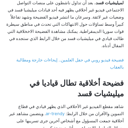
لميليشيات قسد
، بعد أن تداول ناشطون على منصات التواصل
الاجتماعي فيديو غير أخلاقي يظهر فيه أحد قيادات ميليشيا قسد في
وضعيات غير لائقة. وسرعان ما انتشر فيديو الفضيحة وشهد تفاعلاً
كبيراً وسط تساؤلات حول الانتهاكات التي تحدث في مناطق سيطرة
قوات سوريا الديمقراطية. يمكنك مشاهدة الفضيحة الاخخلاقية التي
طالت قيادي في ميليشيات قسد من خلال الرابط الذي ستجده في
المقال أدناه.
فضيحة فيديو روبي في حفل العلمين.. إيحاءات خارجة ومطالبة
بالعقاب
فضيحة أخلاقية تطال قياديا في
ميليشيات قسد
شاهد مقطع الفيديو غير الأخلاقي الذي يظهر قيادي في قطاع
التموين والأفران من خلال الرابط:
ar-trendy
. ويتضمن مشاهد غير
أخلاقية جمعت المسؤول مع أشخاص آخرين جرى تسريبها على
وسائل التواصل الاجتماعي، وأثارت ضجة كبيرة.