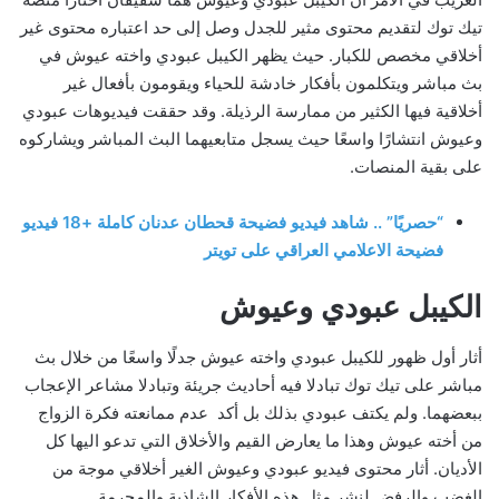
تيك توك لتقديم محتوى مثير للجدل وصل إلى حد اعتباره محتوى غير
أخلاقي مخصص للكبار. حيث يظهر الكيبل عبودي واخته عيوش في
بث مباشر ويتكلمون بأفكار خادشة للحياء ويقومون بأفعال غير
أخلاقية فيها الكثير من ممارسة الرذيلة. وقد حققت فيديوهات عبودي
وعيوش انتشارًا واسعًا حيث يسجل متابعيهما البث المباشر ويشاركوه
على بقية المنصات.
“حصريًا” .. شاهد فيديو فضيحة قحطان عدنان كاملة +18 فيديو
فضيحة الاعلامي العراقي على تويتر
الكيبل عبودي وعيوش
أثار أول ظهور للكيبل عبودي واخته عيوش جدلًا واسعًا من خلال بث
مباشر على تيك توك تبادلا فيه أحاديث جريئة وتبادلا مشاعر الإعجاب
ببعضهما. ولم يكتف عبودي بذلك بل أكد عدم ممانعته فكرة الزواج
من أخته عيوش وهذا ما يعارض القيم والأخلاق التي تدعو اليها كل
الأديان. أثار محتوى فيديو عبودي وعيوش الغير أخلاقي موجة من
الغضب والرفض لنشر مثل هذه الأفكار الشاذبة والمحرمة.