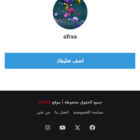
afraa
اضف تعليقك
جميع الحقوق محفوظة | موقع
trendy
سياسة الخصوصية
اتصل بنا
من نحن
فيسبوك
‫X
‫YouTube
انستقرام