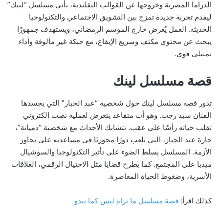
الدراما المصرية وخروجها عن القوالب التقليدية، يأتي مسلسل “لينك”
ليقدم تجربة جديدة تمزج بين التشويق الاجتماعي والتكنولوجيا
الحديثة. العمل يُعرض خارج الموسم الرمضاني، ويستهدف جمهورًا
يبحث عن محتوى مكثف وسريع الإيقاع، مع حبكة غير مألوفة وأداء
تمثيلي قوي.
قصة مسلسل لينك
تدور قصة مسلسل لينك حول شخصية “عبد الجبار” التي يجسدها
الفنان سيد رجب. وهو أب متقاعد يتعرض لعملية نصب إلكتروني
تقلب حياته رأسًا على عقب. تتشابك الأحداث مع شخصية “دميانة”،
جارة عبد الجبار، التي تلعب دورًا محوريًا في مساعدته على تجاوز
الأزمة. المسلسل يسلط الضوء على تأثير التكنولوجيا والسوشيال
ميديا على المجتمع. كما يطرح قضايا مثل الاحتيال الرقمي، العلاقات
الأسرية، وضغوط الحياة المعاصرة.
كذلك اقرأ:
قصة مسلسل ما تراه ليس كما يبدو