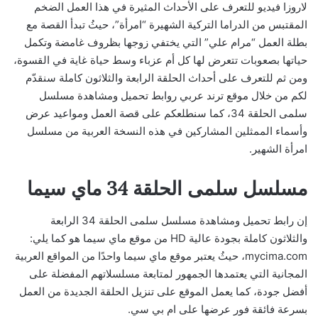
لاروزا فيديو للتعرف على الأحداث المثيرة في هذا العمل الضخم
المقتبس من الدراما التركية الشهيرة “امرأة”، حيثُ تبدأ القصة مع
بطلة العمل “مرام علي” التي يختفي زوجها بظروف غامضة وتكمل
حياتها بصعوبات تتعرض لها كل أم عزباء وسط حياة غاية في القسوة،
ومن ثم للتعرف على أحداث الحلقة الرابعة والثلاثون كاملة سنقدّم
لكم من خلال موقع ترند عربي روابط تحميل ومشاهدة مسلسل
سلمى الحلقة 34، كما سنطلعكم على قصة العمل ومواعيد عرض
وأسماء الممثلين المشاركين في هذه النسخة العربية من مسلسل
امرأة الشهير.
مسلسل سلمى الحلقة 34 ماي سيما
إن رابط تحميل ومشاهدة مسلسل سلمى الحلقة 34 الرابعة
والثلاثون كاملة بجودة عالية HD من موقع ماي سيما هو كما يلي:
mycima.com، حيثُ يعتبر موقع ماي سيما واحدًا من المواقع العربية
المجانية التي يعتمدها الجمهور لمتابعة مسلسلاتهم المفضلة على
أفضل جودة، كما يعمل الموقع على تنزيل الحلقة الجديدة من العمل
بسرعة فائقة فور عرضها على ام بي سي.