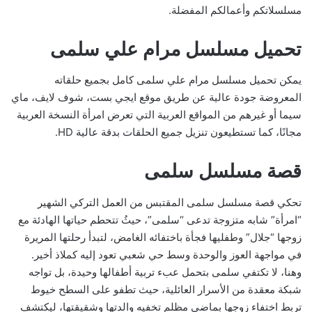
مسلسلاتكم وأعمالكم المفضلة.
تحميل مسلسل مرام علي سلمى
يمكن تحميل مسلسل مرام علي سلمى كامل بجميع حلقاته
المعروضة جودة عالية عن طريق موقع ايجي بست، شوف لايف، ماي
سيما أو غيرهم من المواقع العربية التي تعرض امرأة النسخة العربية
مجانًا، كما تستطيعون تنزيل جميع الحلقات بدقة عالية HD.
قصة مسلسل سلمى
تحكي قصة مسلسل سلمى المقتبس من العمل التركي الشهير
“امرأة” شابه متزوجة تدعى “سلمى”، حيثُ تتحطم حياتها الهادئة مع
زوجها “جلال” وطفليها فجأة باختفائه الغامض، لتبدأ رحلتها المريرة
في مواجهة العوز والوحدة وسط حي شعبي تعود إليه كملاذ أخير.
وهنا، لا تكتفي سلمى بتحمل عبء تربية أطفالها وحيدة، بل تواجه
شبكة معقدة من الأسرار العائلية، حيث تطفو على السطح خيوط
تربط اختفاء زوجها بماضي مظلم تخفيه والدتها وشقيقتها، ليكتشف