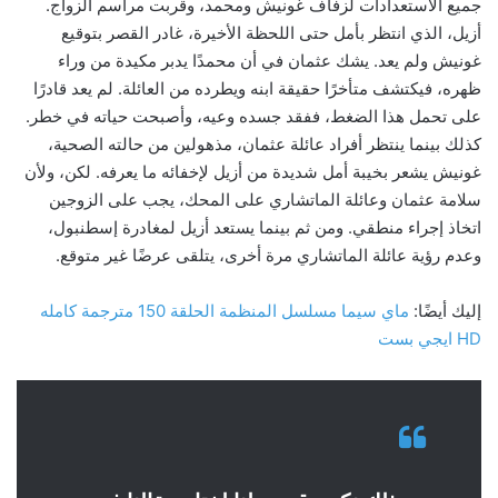
جميع الاستعدادات لزفاف غونيش ومحمد، وقربت مراسم الزواج.
أزيل، الذي انتظر بأمل حتى اللحظة الأخيرة، غادر القصر بتوقيع
غونيش ولم يعد. يشك عثمان في أن محمدًا يدبر مكيدة من وراء
ظهره، فيكتشف متأخرًا حقيقة ابنه ويطرده من العائلة. لم يعد قادرًا
على تحمل هذا الضغط، ففقد جسده وعيه، وأصبحت حياته في خطر.
كذلك بينما ينتظر أفراد عائلة عثمان، مذهولين من حالته الصحية،
غونيش يشعر بخيبة أمل شديدة من أزيل لإخفائه ما يعرفه. لكن، ولأن
سلامة عثمان وعائلة الماتشاري على المحك، يجب على الزوجين
اتخاذ إجراء منطقي. ومن ثم بينما يستعد أزيل لمغادرة إسطنبول،
وعدم رؤية عائلة الماتشاري مرة أخرى، يتلقى عرضًا غير متوقع.
إليك أيضًا:
ماي سيما مسلسل المنظمة الحلقة 150 مترجمة كامله
HD ايجي بست