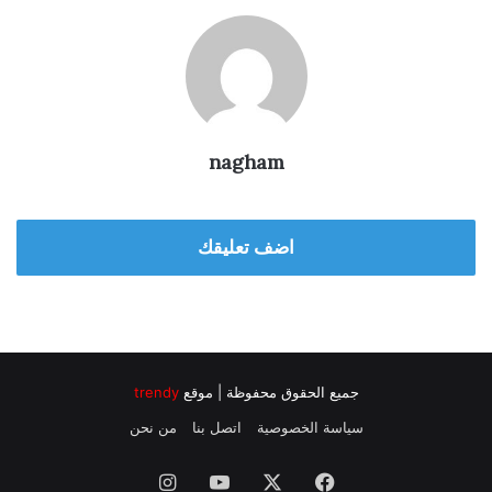
nagham
اضف تعليقك
جميع الحقوق محفوظة | موقع
trendy
سياسة الخصوصية
اتصل بنا
من نحن
فيسبوك
‫X
‫YouTube
انستقرام