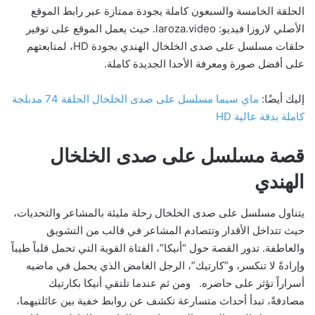
الحلقة الخامسة والسبعون كاملة يجودة ممتازة عبر رابط الموقع
الأصلي لاروزا فيديو: laroza.video. حيث يعمل الموقع على توفير
حلقات مسلسل على صدى الخلخال الهندي بجودة HD، لمتابعتهم
على أفضل صورة ومعرفة الأحدا الجديدة كاملة.
إليك أيضًا:
ماي سيما مسلسل على صدى الخلخال الحلقة 74 مدبلجة
كاملة بدقة عالية HD
قصة مسلسل على صدى الخلخال
الهندي
يتناول مسلسل على صدى الخلخال رحلة مليئة بالمشاعر والتحديات،
حيث تتداخل الأقدار وتتصادم المشاعر في قالب من التشويق
والعاطفة. تدور القصة حول “أنيكا”، الفتاة القوية التي تحمل قلباً طيباً
وإرادةً لا تنكسر، و”كارتيك”، الرجل الغامض الذي يحمل في ماضيه
أسراراً تؤثر على حاضره. ومن ثم عندما تلتقي أنيكا بكارتيك
مصادفةً، تبدأ أحداث متسارعة تكشف عن روابط خفية بين عائلتيهما،