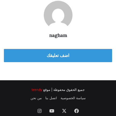
nagham
اضف تعليقك
جميع الحقوق محفوظة | موقع
trendy
سياسة الخصوصية
اتصل بنا
من نحن
فيسبوك
‫X
‫YouTube
انستقرام