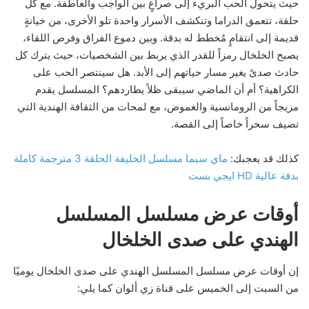
حيث يتحول الحب البريء إلى صراعٍ بين الواجب والعاطفة. مع كل
حلقة، تتعمق الدراما وتنكشف الأسرار واحدة تلو الأخرى، من خيانةٍ
قديمة إلى انتقامٍ مُخطط له بدقة. وبين دموع الفراق وفرص اللقاء،
يصبح الخلخال رمزاً للقدر الذي يربط بين الشخصيات، حيث يترك كل
حادث صدىً يغير مسار حياتهم إلى الأبد. هل سينتصر الحب على
الكراهية؟ أم أن الماضي سيبقى ظلاً يطاردهم؟ المسلسل يقدم
مزيجاً من الرومانسية والغموض، مع لمحات من الثقافة الهندية التي
تضيف سحراً خاصاً إلى القصة.
كذلك قد يعجبك:
ماي سيما مسلسل الخليفة الحلقة 3 مترجمة كاملة
بدقة عالية HD ايجي بست
أوقات عرض مسلسل المسلسل
الهندي على صدى الخلخال
إن أوقات عرض مسلسل المسلسل الهندي على صدى الخلخال يوميًا
من السبت إلى الخميس على قناة زي ألوان كما يلي: