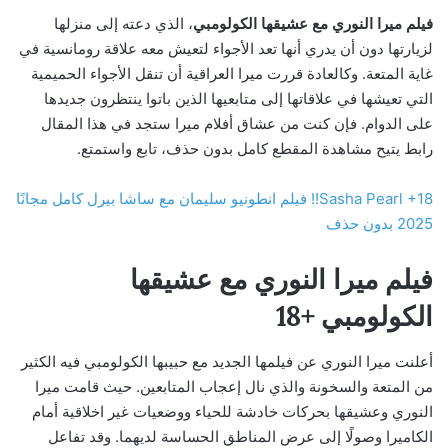
فيلم ميرا النوري مع عشيقها الكولومبي
، الذي دعته إلى منزلها
لزيارتها دون أن يدري أنها تعد الأجواء لتعيش معه علاقة رومانسية في
غاية المتعة. وكالعادة قررت ميرا العراقية أن تنقل الأجواء الحميمية
التي تعيشها في علاقاتها إلى متابعيها الذين باتوا ينتظرون جديدها
على الدوام. فإن كنت من عشاق أفلام ميرا ستجد في هذا المقال
رابط يتيح مشاهدة المقطع كامل بدون حذف، تابع واستمتع.
Sasha Pearl +18!! فيلم انطونيو سليمان مع ساشا بيرل كامل مجانًا
2025 بدون حذف
فيلم ميرا النوري مع عشيقها
الكولومبي +18
أعلنت ميرا النوري عن فيلمها الجديد مع حبيبها الكولومبي فيه الكثير
من المتعة والسخونة والذي نال إعجاب المتابعين. حيث قامت ميرا
النوري وعشيقها بحركات خادشة للحياء ووضعيات غير اخلاقية أمام
الكاميرا وصولًا إلى عرض المناطق الحساسة لديهما. وقد تفاعل