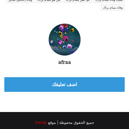
وفاة بسام براك
afraa
اضف تعليقك
جميع الحقوق محفوظة | موقع
trendy