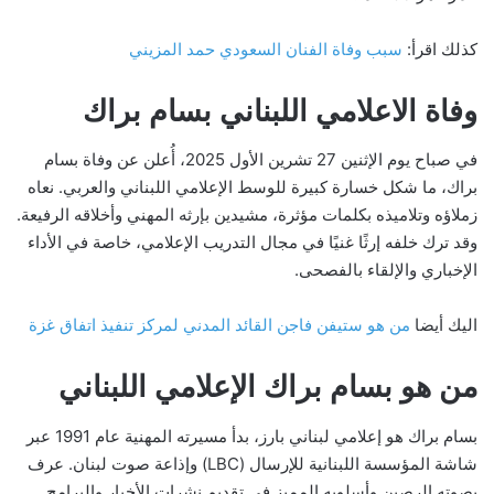
كذلك اقرأ:
سبب وفاة الفنان السعودي حمد المزيني
وفاة الاعلامي اللبناني بسام براك
في صباح يوم الإثنين 27 تشرين الأول 2025، أُعلن عن وفاة بسام
براك، ما شكل خسارة كبيرة للوسط الإعلامي اللبناني والعربي. نعاه
زملاؤه وتلاميذه بكلمات مؤثرة، مشيدين بإرثه المهني وأخلاقه الرفيعة.
وقد ترك خلفه إرثًا غنيًا في مجال التدريب الإعلامي، خاصة في الأداء
الإخباري والإلقاء بالفصحى.
اليك أيضا
من هو ستيفن فاجن القائد المدني لمركز تنفيذ اتفاق غزة
من هو بسام براك الإعلامي اللبناني
بسام براك هو إعلامي لبناني بارز، بدأ مسيرته المهنية عام 1991 عبر
شاشة المؤسسة اللبنانية للإرسال (LBC) وإذاعة صوت لبنان. عرف
بصوته الرصين وأسلوبه المميز في تقديم نشرات الأخبار والبرامج