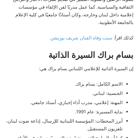
الثقافية والسياسية. كما عمل مدربًا لفن الإلقاء في مؤسسات
إعلامية داخل لبنان وخارجه، وكان أستاذًا جامعيًا في كلية الإعلام
بالجامعة الأنطونية.
كذلك اقرأ:
سبب وفاة الفنان شريف بوزيشن
بسام براك السيرة الذاتية
إن السيرة الذاتية للإعلامي اللبناني بسام براك هي:
الاسم الكامل: بسام براك.
الجنسية: لبناني.
المهنة: إعلامي، مدرب أداء إخباري، أستاذ جامعي.
بداية المسيرة: عام 1991.
أبرز المحطات: المؤسسة اللبنانية للإرسال، إذاعة صوت لبنان،
تلفزيون المستقبل.
كما أن البرامج التدريبية: “مذيع العرب”، دورات في الأداء