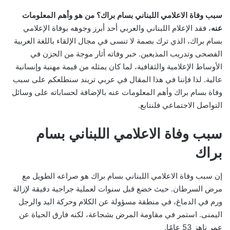
سبب وفاة الاعلامي اللبناني بسام براك؟ من هو وأهم المعلومات
عنه
، فقد الإعلام اللبناني والعربي أحد أبرز وجوهه بوفاة الإعلامي
بسام براك، الذي ترك بصمة لا تنسى في مجال الإلقاء باللغة العربية
الفصحى وتدريب المذيعين. خبر وفاته أثار موجة من الحزن في
الأوساط الإعلامية والثقافية، لما كان يمثله من قيمة مهنية وإنسانية
عالية. لذا فإننا في هذا المقال في عربي تريند سنطلعكم على سبب
وفاة بسام براك وأهم المعلومات عنه بالإضافة لحساباته على وسائل
التواصل الاجتماعي فلنتابع.
سبب وفاة الاعلامي اللبناني بسام
براك
إن سبب وفاة الاعلامي اللبناني بسام براك هو صراعه الطويل مع
مرض السرطان. حيث خضع قبل سنوات لعملية جراحية دقيقة لإزالة
ورم في الدماغ، في منطقة مسؤولة عن الكلام وحركة اليد والرجل
اليمنى. استمر في مقاومة المرض بشجاعة، لكنه فارق الحياة عن
عمر ناهز 53 عامًا.