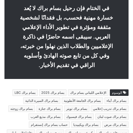
في الختام فإن رحيل بسام براك لا يُعد
خسارة مهنية فحسب، بل فقدانًا لشخصية
مثقفة ومؤثرة في تطوير الأداء الإعلامي
العربي. سيبقى اسمه حاضرًا في ذاكرة
الإعلاميين والطلاب الذين نهلوا من خبرته،
وفي كل من تابع صوته الهادئ وأسلوبه
الراقي في تقديم الأخبار.
الوسوم
الإعلامي اللبناني بسام براك
بسام براك 2025
بسام براك LBC
بسام براك أبناء
بسام براك الجامعة الأنطونية
بسام براك السيرة الذاتية
بسام براك تدريب إعلامي
بسام براك تويتر
بسام براك جنازة
بسام براك زوجته
بسام براك صوت لبنان
بسام براك فيسبوك
بسام براك مذيع العرب
بسام براك مرض
بسام براك ويكيبيديا
حساب بسام براك إنستقرام
سبب وفاة بسام براك
كم عمر بسام براك
من هو بسام براك
وفاة إعلامي لبناني