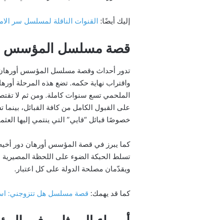
إليك أيضًا:
القنوات الناقلة لمسلسل سر الامس الضائع 025
قصة مسلسل المؤسس أ
تدور أحداث وقصة مسلسل المؤسس أورهان في
واقتراب نهاية حكمه. تضع هذه المرحلة أورها
الملحمي تسع سنوات كاملة. ومن ثم لا تقتص
على القبول الكامل من كافة القبائل، بينما 
خصوصًا قبائل “قايي” التي ينتمي إليها العثما
كما يبرز في قصة المؤسس أورهان دور أخيه “ع
تسلط الحبكة الضوء على اللحظة المصيرية الت
ويقدّمان مصلحة الدولة على كل اعتبار.
كما قد يهمك:
قصة مسلسل هل تتزوجني: اسماء الاب