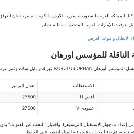
يا، المملكة العربية السعودية، سوريا، الأردن، الكويت، مصر، لبنان العراق
ل بتوقيت الإمارات العربية المتحدة، سلطنة عمان.
 الابطال و موعد العرض
ية الناقلة للمؤسس اورهان
قمر نايل سات وقمر عرب سات بجودة عالية HD:
الاستقطاب
معدل الترميز
أفقي H
27500
عمودي V
27500
إعدادات جهاز الاستقبال (الريسيفر)، واختيار “البحث عن القنوات” يدوياً.
تقبله، ثمّ بدء البحث، وعند رؤية القناة اضغط على الحفظ.