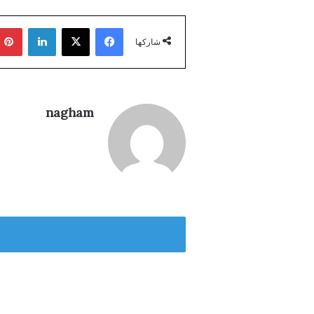
فيسبوك
‫X
لينكدإن
شاركها
nagham