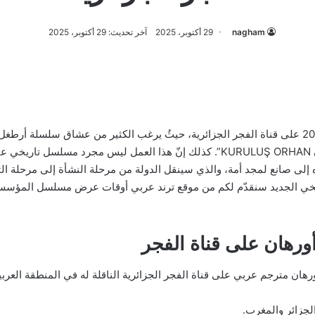
nagham
29 أكتوبر، 2025
آخر تحديث: 29 أكتوبر، 2025
مواعيد عرض مسلسل المؤسس اورهان 2025 على قناة الفجر الجزائرية، حيثُ يرغب الكثير من عشا
يأتي تكملة لهذه السلسلة “المؤسس أورهان KURULUŞ ORHAN”. كذلك إنّ هذا العمل لي
 إلى صانع لمجد أمة، والذي سينقل الدولة من مرحلة النشأة إلى مرحلة الت
اريخي الجديد سنقدّم لكم من موقع ترند عربي أوقات عرض مسلسل المؤسس
هان على قناة الفجر
 مترجم عربي على قناة الفجر الجزائرية الناقلة له في المنطقة العرب
لجزائر والمغرب.