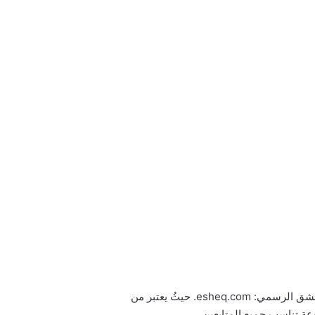
يمكن تحميل ومشاهدة مسلسل المؤسس أورهان مترجم للعربية كامل بجميع حلقاته فور عرضها من خلال موقع قصة عشق الرسمي: esheq.com. حيثُ يعتبر من
وعة تناسب جميع المتابعين.