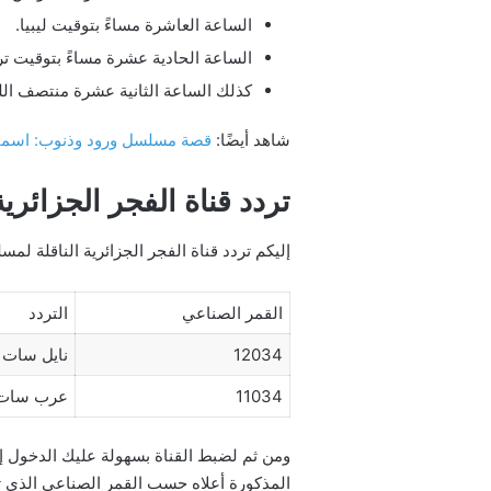
الساعة العاشرة مساءً بتوقيت ليبيا.
الساعة الحادية عشرة مساءً بتوقيت ترك
كذلك الساعة الثانية عشرة منتصف اللي
شاهد أيضًا:
قصة مسلسل ورود وذنوب: اسماء
تردد قناة الفجر الجزائر
إليكم تردد قناة الفجر الجزائرية الناقلة لمسلسل المؤسس أورهان KURULUŞ ORHAN عبر 
القمر الصناعي
التردد
12034
نايل سات
11034
عرب سات
ومن ثم لضبط القناة بسهولة عليك الدخول إلى 
المذكورة أعلاه حسب القمر الصناعي الذي تس