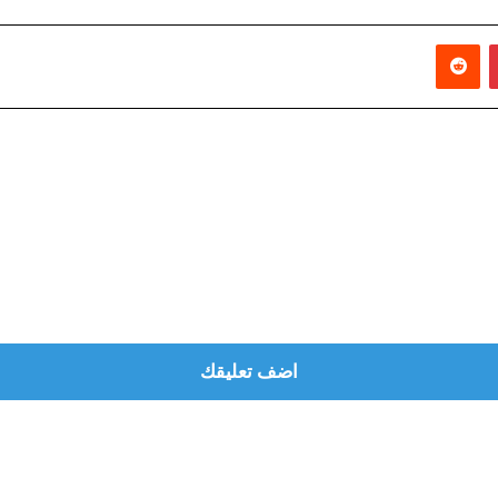
بينتيريست
‏Reddit
اضف تعليقك