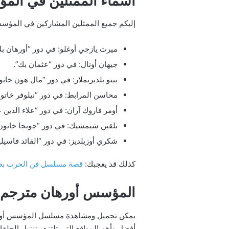
أسماء الممثلين في الم
إليكم جميع الممثلين المشاركين في المؤسس أورهان KURULUŞ ORHAN مع أسماء 
ميرت يازجي أوغلو: في دور “أورهان بك
جيهان أونال: في دور “عثمان بك”.
بينو يلديريملار: في دور “مال هون خاتو
محاسن المرابط: في دور “نيلوفر خاتو
أومر فاروك آران: في دور “علاء الدين 
بلقين شيمشيك: في دور “جونجا خاتون
شكري أوزيلديز: في دور “القائد فاسيل
كذلك قد يعجبك:
قصة مسلسل فن الحرب بطول
المؤسس أورهان مترجم
أفضل وأهم المواقع التي تلتزم بتنزيل الحلق