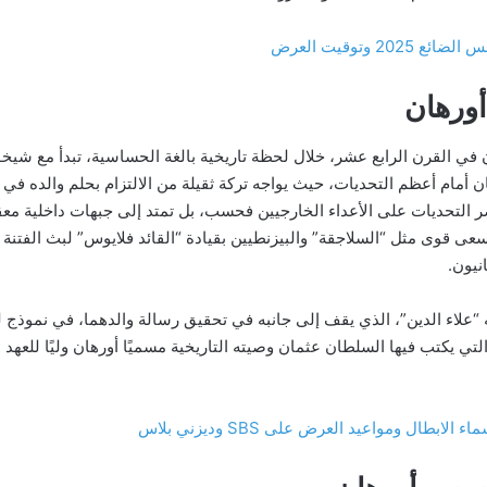
2 وتوقيت العرض
ورهان
 القرن الرابع عشر، خلال لحظة تاريخية بالغة الحساسية، تبدأ مع شي
ن أمام أعظم التحديات، حيث يواجه تركة ثقيلة من الالتزام بحلم والده في
ر التحديات على الأعداء الخارجيين فحسب، بل تمتد إلى جبهات داخلية م
تسعى قوى مثل “السلاجقة” والبيزنطيين بقيادة “القائد فلايوس” لبث الفتنة
نيون.
لاء الدين”، الذي يقف إلى جانبه في تحقيق رسالة والدهما، في نموذج للتعا
ي يكتب فيها السلطان عثمان وصيته التاريخية مسميًا أورهان وليًا للعهد 
طال ومواعيد العرض على SBS وديزني بلاس