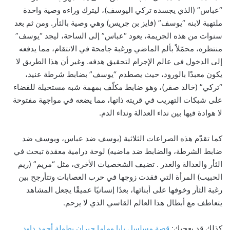
“عباس” (الذي يجسده تركي اليوسف)، ليترك وراءه وصية واحدة
ملتهبة لابنه “يوسف” (فايز بن جريس) وهي وصية بالثأر. ومن ثم بعد
سنوات من هذه الجريمة، يعود “عباس” إلى الساحة، ليجد “يوسف”
منتظره، محمّلاً بألم الماضي ورغبة جامحة في الانتقام، مما يدفعه
إلى الدخول في عالم الإجرام لتحقيق هدفه. وغير أن هذا الطريق لا
يكون معبدًا بالورود، حيث يصطدم “يوسف” بضابط شرطة عنيد،
“تركي” (خالد صقر)، وهو ضابط مكلّف بمهمة شبه مستحيلة للقضاء
على شبكات التهريب في قريته ذاتها، مما يضعه في مواجهة مفتوحة
لا هوادة فيها بين نداء العدالة ونداء الدم.
كما تقدّم هذه الصراعات الثلاثية (يوسف ضد عباس، ويوسف ضد
ضابط الشرطة، والضابط ضد ماضيه) لوحة درامية معقدة تبحث في
الثأر والعدالة والغدر . تضيف الشخصيات الأخرى، مثل “مريم” (ريم
الحبيب) المرأة التي فقدت زوجها في حرب العصابات وتتأرجح بين
رغبة الثأر وخوفها على أبنائها، بعدًا إنسانيًا عميقًا يجعل المشاهد
يتعاطف مع أبطال هذا العالم القاسي الذي لا يرحم.
كذلك قد يعجبك:
قصة مسلسل بابا وماما جيران بطولة أحمد داود