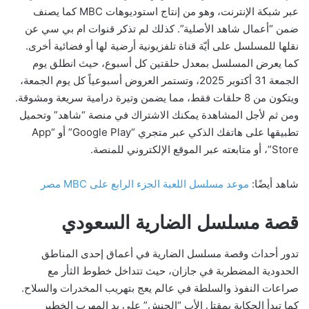
عبر شبكة الإنترنت، وهو من إنتاج استوديوهات MBC كما يصنف
ضمن “أعمال شاهد الأصلية”. كذلك لم تذكر قنوات ام بي سي عن
نقلها للمسلسل على أيّة قناة تلفزيونية أرضية لها أو فضائية أخرى.
كما يعرض المسلسل بمعدل حلقتين كل أسبوع، حيث انطلق يوم
الجمعة 31 أكتوبر 2025، وتستمر العروض أسبوعياً كل يوم الجمعة،
ويتكون من 8 حلقات فقط، مما يضمن وتيرة درامية سريعة ومشوقة.
ومن ثم لأجل المشاهدة يمكنك الاشتراك في منصة “شاهد” وتحميل
تطبيقها على هاتفك الذكي عبر متجري “Google Play” أو “App
Store”، أو متابعته عبر الموقع الإلكتروني للمنصة.
شاهد أيضًا:
موعد مسلسل اللعبة الجزء الرابع على MBC مصر
قصة مسلسل الضارية السعودي
تدور أحداث وقصة مسلسل الضارية في أعماق إحدى المناطق
الحدودية المضطربة في جازان، حيث تتداخل خطوط الثأر مع
صراعات النفوذ والسلطة في عالم يعج بتهريب المخدرات والسلاح.
كما تبدأ الحكاية بمقتل الأب “الحنش” على يد المهرب الخطير